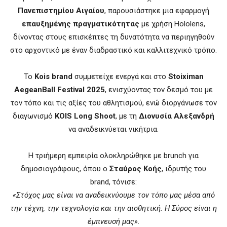
Πανεπιστημίου Αιγαίου
, παρουσιάστηκε μια εφαρμογή
επαυξημένης πραγματικότητας
με χρήση Hololens,
δίνοντας στους επισκέπτες τη δυνατότητα να περιηγηθούν
στο αρχοντικό με έναν διαδραστικό και καλλιτεχνικό τρόπο.
Το
Kois brand
συμμετείχε ενεργά και στο
Stoiximan
AegeanBall Festival 2025
, ενισχύοντας τον δεσμό του με
τον τόπο και τις αξίες του αθλητισμού, ενώ διοργάνωσε τον
διαγωνισμό
KOIS Long Shoot
, με τη
Διονυσία Αλεξανδρή
να αναδεικνύεται νικήτρια.
Η τριήμερη εμπειρία ολοκληρώθηκε με brunch για
δημοσιογράφους, όπου ο
Σταύρος Κοής
, ιδρυτής του
brand, τόνισε:
«Στόχος μας είναι να αναδεικνύουμε τον τόπο μας μέσα από
την τέχνη, την τεχνολογία και την αισθητική. Η Σύρος είναι η
έμπνευσή μας».