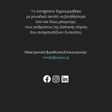
Το Act4greece δημιουργήθηκε
με μοναδικό σκοπό να βοηθήσουμε
όσο και όπως μπορούμε,
τους ανθρώπους της διπλανής πόρτας
που αντιμετωπίζουν δυσκολίες.
Ηλεκτρονική Διεύθυνση Επικοινωνίας:
media@sayes.gr
Facebook
Instagram
Linkedin