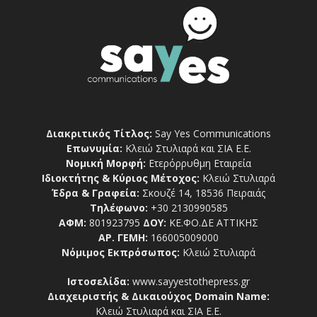
Διακριτικός Τίτλος:
Say Yes Communications
Επωνυμία:
Κλειώ Στυλιαρά και ΣΙΑ Ε.Ε.
Νομική Μορφή:
Ετερόρρυθμη Εταιρεία
Ιδιοκτήτης & Κύριος Μέτοχος:
Κλειώ Στυλιαρά
Έδρα & Γραφεία:
Σκουζέ 14, 18536 Πειραιάς
Τηλέφωνο:
+30 2130990585
ΑΦΜ:
801923795
ΔΟΥ:
ΚΕ.ΦΟ.ΔΕ ΑΤΤΙΚΗΣ
ΑΡ. ΓΕΜΗ:
166005009000
Νόμιμος Εκπρόσωπος:
Κλειώ Στυλιαρά
Ιστοσελίδα:
www.sayyestothepress.gr
Διαχειριστής & Δικαιούχος Domain Name:
Κλειώ Στυλιαρά και ΣΙΑ Ε.Ε.