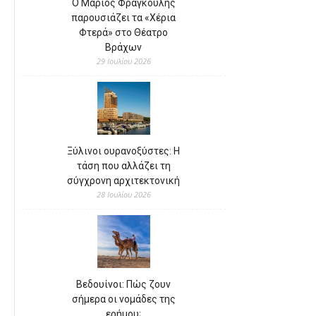
Ο Μάριος Φραγκούλης
παρουσιάζει τα «Χέρια
Φτερά» στο Θέατρο
Βράχων
29 Ιουλίου 2026
Ξύλινοι ουρανοξύστες: Η
τάση που αλλάζει τη
σύγχρονη αρχιτεκτονική
28 Ιουλίου 2026
Βεδουίνοι: Πώς ζουν
σήμερα οι νομάδες της
ερήμου;