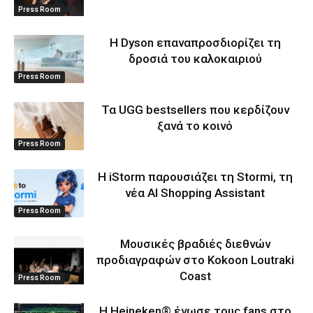
Press Room
Η Dyson επαναπροσδιορίζει τη
δροσιά του καλοκαιριού
Press Room
Τα UGG bestsellers που κερδίζουν
ξανά το κοινό
Press Room
Η iStorm παρουσιάζει τη Stormi, τη
νέα AI Shopping Assistant
Press Room
Μουσικές βραδιές διεθνών
προδιαγραφών στο Kokoon Loutraki
Coast
Press Room
Η Heineken® ένωσε τους fans στο