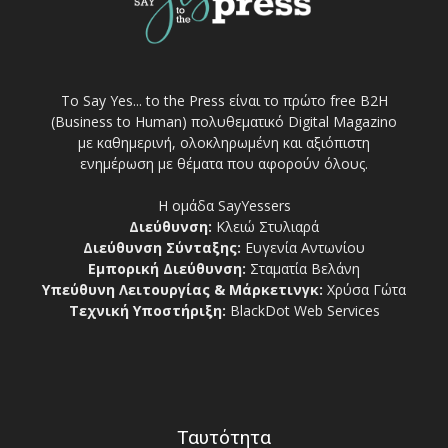
Το Say Yes... to the Press είναι το πρώτο free Β2Η
(Business to Human) πολυθεματικό Digital Magazino
με καθημερινή, ολοκληρωμένη και αξιόπιστη
ενημέρωση με θέματα που αφορούν όλους.
Η ομάδα SayYessers
Διεύθυνση:
Κλειώ Στυλιαρά
Διεύθυνση Σύνταξης:
Ευγενία Αντωνίου
Εμπορική Διεύθυνση:
Σταματία Βελάνη
Υπεύθυνη Λειτουργίας & Μάρκετινγκ:
Χρύσα Γώτα
Τεχνική Υποστήριξη:
BlackDot Web Services
Ταυτότητα