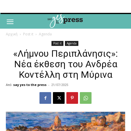
Αρχική
Post it
Agenda
Post it
Agenda
«Λήμνου Περιπλάνησις»:
Νέα έκθεση του Ανδρέα
Κοντέλλη στη Μύρινα
Από
say yes to the press
-
21/07/2025