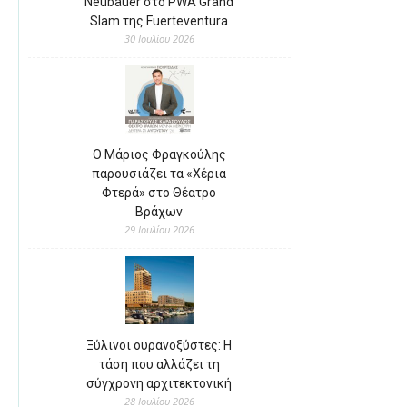
Neubauer στο PWA Grand
Slam της Fuerteventura
30 Ιουλίου 2026
Ο Μάριος Φραγκούλης
παρουσιάζει τα «Χέρια
Φτερά» στο Θέατρο
Βράχων
29 Ιουλίου 2026
Ξύλινοι ουρανοξύστες: Η
τάση που αλλάζει τη
σύγχρονη αρχιτεκτονική
28 Ιουλίου 2026