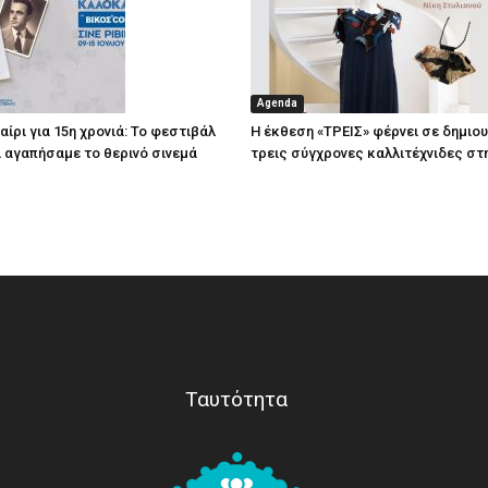
Agenda
ίρι για 15η χρονιά: Το φεστιβάλ
Η έκθεση «ΤΡΕΙΣ» φέρνει σε δημιο
τί αγαπήσαμε το θερινό σινεμά
τρεις σύγχρονες καλλιτέχνιδες στ
Ταυτότητα