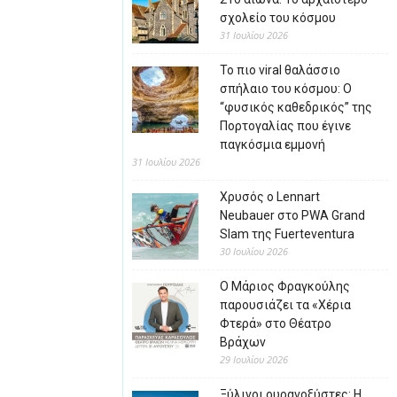
σχολείο του κόσμου
31 Ιουλίου 2026
Το πιο viral θαλάσσιο
σπήλαιο του κόσμου: Ο
“φυσικός καθεδρικός” της
Πορτογαλίας που έγινε
παγκόσμια εμμονή
31 Ιουλίου 2026
Χρυσός ο Lennart
Neubauer στο PWA Grand
Slam της Fuerteventura
30 Ιουλίου 2026
Ο Μάριος Φραγκούλης
παρουσιάζει τα «Χέρια
Φτερά» στο Θέατρο
Βράχων
29 Ιουλίου 2026
Ξύλινοι ουρανοξύστες: Η