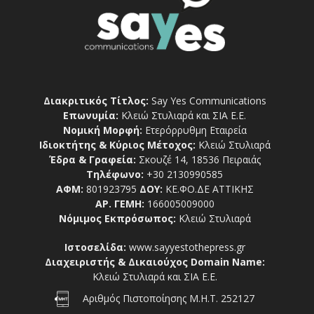
Διακριτικός Τίτλος:
Say Yes Communications
Επωνυμία:
Κλειώ Στυλιαρά και ΣΙΑ Ε.Ε.
Νομική Μορφή:
Ετερόρρυθμη Εταιρεία
Ιδιοκτήτης & Κύριος Μέτοχος:
Κλειώ Στυλιαρά
Έδρα & Γραφεία:
Σκουζέ 14, 18536 Πειραιάς
Τηλέφωνο:
+30 2130990585
ΑΦΜ:
801923795
ΔΟΥ:
ΚΕ.ΦΟ.ΔΕ ΑΤΤΙΚΗΣ
ΑΡ. ΓΕΜΗ:
166005009000
Νόμιμος Εκπρόσωπος:
Κλειώ Στυλιαρά
Ιστοσελίδα:
www.sayyestothepress.gr
Διαχειριστής & Δικαιούχος Domain Name:
Κλειώ Στυλιαρά και ΣΙΑ Ε.Ε.
Αριθμός Πιστοποίησης Μ.Η.Τ. 252127