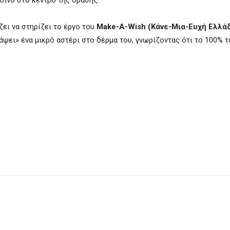
οινό στο κέντρο της δράσης.
ει να στηρίζει το έργο του
Make-A-Wish (Κάνε-Μια-Ευχή Ελλά
άψει» ένα μικρό αστέρι στο δέρμα του, γνωρίζοντας ότι το 100% τ