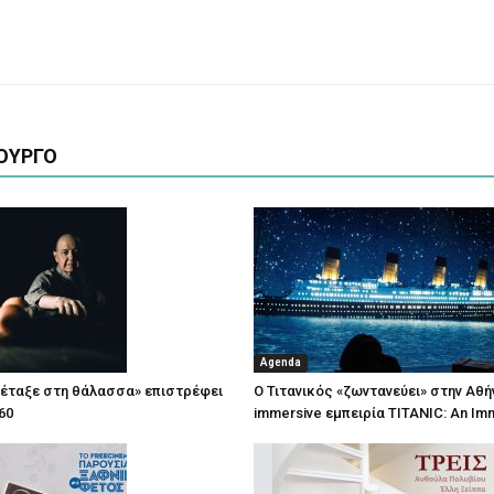
ΟΥΡΓΟ
Agenda
πέταξε στη θάλασσα» επιστρέφει
Ο Τιτανικός «ζωντανεύει» στην Αθή
60
immersive εμπειρία TITANIC: An Im