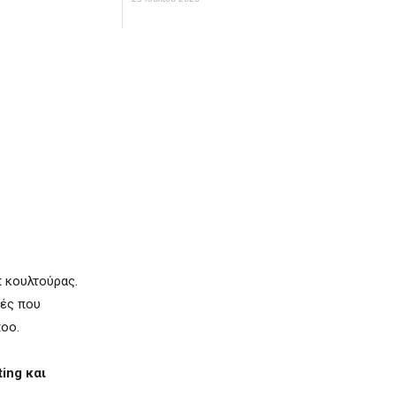
t κουλτούρας.
κές που
too.
ting και