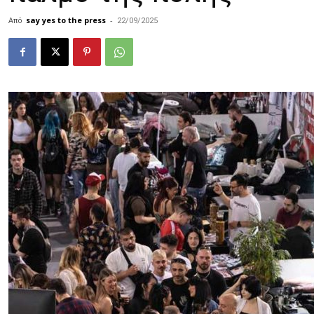
Από
say yes to the press
-
22/09/2025