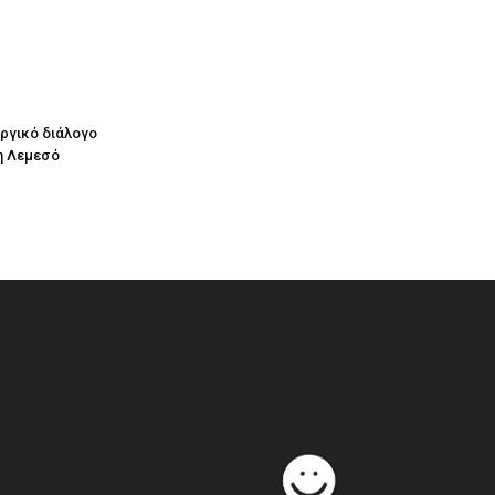
υργικό διάλογο
η Λεμεσό