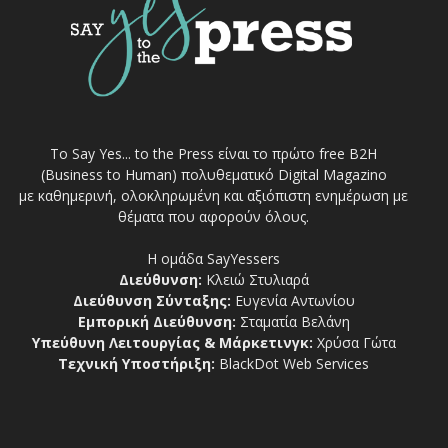
Το Say Yes... to the Press είναι το πρώτο free Β2Η
(Business to Human) πολυθεματικό Digital Magazino
με καθημερινή, ολοκληρωμένη και αξιόπιστη ενημέρωση με
θέματα που αφορούν όλους.
Η ομάδα SayYessers
Διεύθυνση:
Κλειώ Στυλιαρά
Διεύθυνση Σύνταξης:
Ευγενία Αντωνίου
Εμπορική Διεύθυνση:
Σταματία Βελάνη
Υπεύθυνη Λειτουργίας & Μάρκετινγκ:
Χρύσα Γώτα
Τεχνική Υποστήριξη:
BlackDot Web Services