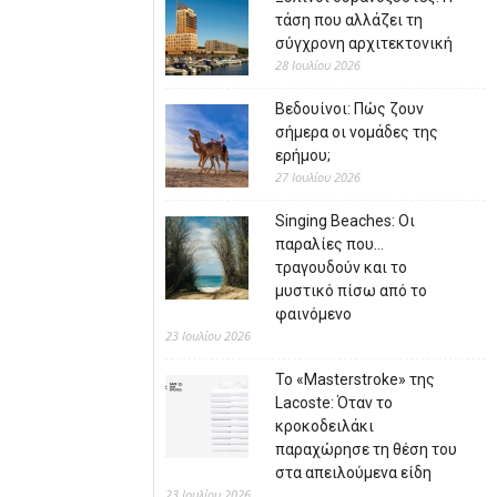
τάση που αλλάζει τη
σύγχρονη αρχιτεκτονική
28 Ιουλίου 2026
Βεδουίνοι: Πώς ζουν
σήμερα οι νομάδες της
ερήμου;
27 Ιουλίου 2026
Singing Beaches: Οι
παραλίες που…
τραγουδούν και το
μυστικό πίσω από το
φαινόμενο
23 Ιουλίου 2026
Το «Masterstroke» της
Lacoste: Όταν το
κροκοδειλάκι
παραχώρησε τη θέση του
στα απειλούμενα είδη
23 Ιουλίου 2026