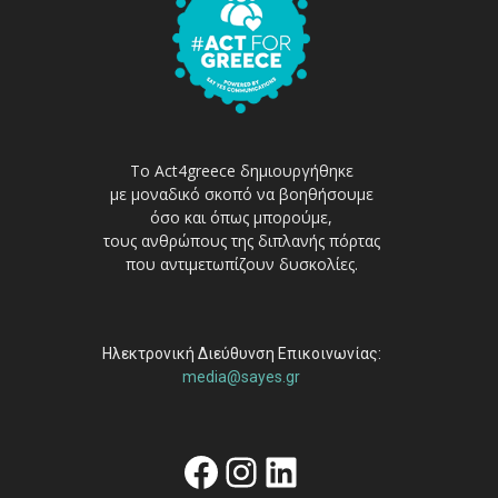
Το Act4greece δημιουργήθηκε
με μοναδικό σκοπό να βοηθήσουμε
όσο και όπως μπορούμε,
τους ανθρώπους της διπλανής πόρτας
που αντιμετωπίζουν δυσκολίες.
Ηλεκτρονική Διεύθυνση Επικοινωνίας:
media@sayes.gr
Facebook
Instagram
Linkedin