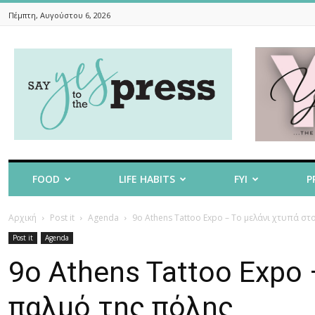
Πέμπτη, Αυγούστου 6, 2026
Say
Yes
To
The
Press
FOOD
LIFE HABITS
FYI
P
Αρχική
Post it
Agenda
9ο Athens Tattoo Expo – Το μελάνι χτυπά στ
Post it
Agenda
9ο Athens Tattoo Expo 
παλμό της πόλης