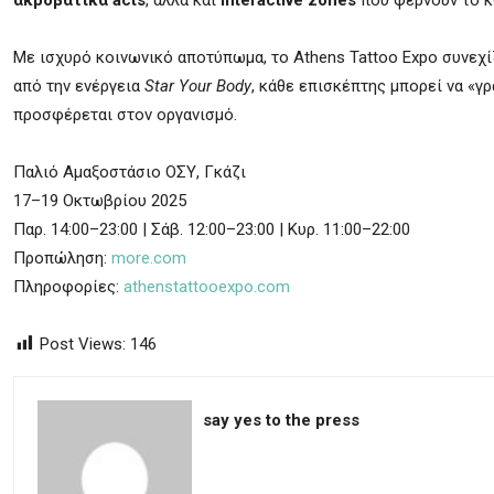
ακροβατικά acts
, αλλά και
interactive zones
που φέρνουν το κ
Με ισχυρό κοινωνικό αποτύπωμα, το Athens Tattoo Expo συνεχίζ
από την ενέργεια
Star Your Body
, κάθε επισκέπτης μπορεί να «γρ
προσφέρεται στον οργανισμό.
Παλιό Αμαξοστάσιο ΟΣΥ, Γκάζι
17–19 Οκτωβρίου 2025
Παρ. 14:00–23:00 | Σάβ. 12:00–23:00 | Κυρ. 11:00–22:00
Προπώληση:
more.com
Πληροφορίες:
athenstattooexpo.com
Post Views:
146
say yes to the press