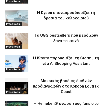
Press Room
Η Dyson επαναπροσδιορίζει τη
δροσιά του καλοκαιριού
Press Room
Τα UGG bestsellers που κερδίζουν
ξανά το κοινό
Press Room
Η iStorm παρουσιάζει τη Stormi, τη
νέα AI Shopping Assistant
Press Room
Μουσικές βραδιές διεθνών
προδιαγραφών στο Kokoon Loutraki
Coast
Press Room
Η Heineken® ένωσε τους fans στο