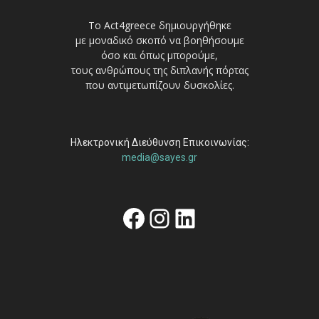
Το Act4greece δημιουργήθηκε
με μοναδικό σκοπό να βοηθήσουμε
όσο και όπως μπορούμε,
τους ανθρώπους της διπλανής πόρτας
που αντιμετωπίζουν δυσκολίες.
Ηλεκτρονική Διεύθυνση Επικοινωνίας:
media@sayes.gr
Facebook
Instagram
Linkedin