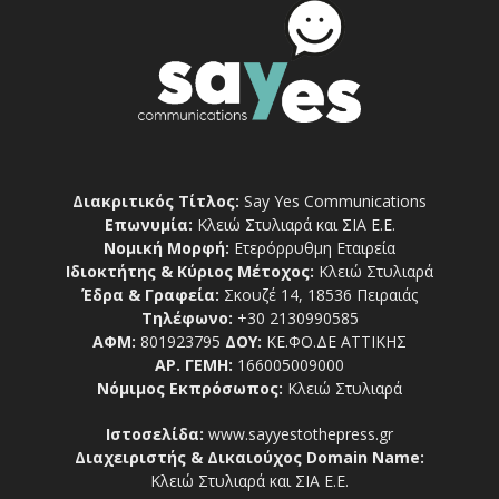
Διακριτικός Τίτλος:
Say Yes Communications
Επωνυμία:
Κλειώ Στυλιαρά και ΣΙΑ Ε.Ε.
Νομική Μορφή:
Ετερόρρυθμη Εταιρεία
Ιδιοκτήτης & Κύριος Μέτοχος:
Κλειώ Στυλιαρά
Έδρα & Γραφεία:
Σκουζέ 14, 18536 Πειραιάς
Τηλέφωνο:
+30 2130990585
ΑΦΜ:
801923795
ΔΟΥ:
ΚΕ.ΦΟ.ΔΕ ΑΤΤΙΚΗΣ
ΑΡ. ΓΕΜΗ:
166005009000
Νόμιμος Εκπρόσωπος:
Κλειώ Στυλιαρά
Ιστοσελίδα:
www.sayyestothepress.gr
Διαχειριστής & Δικαιούχος Domain Name:
Κλειώ Στυλιαρά και ΣΙΑ Ε.Ε.