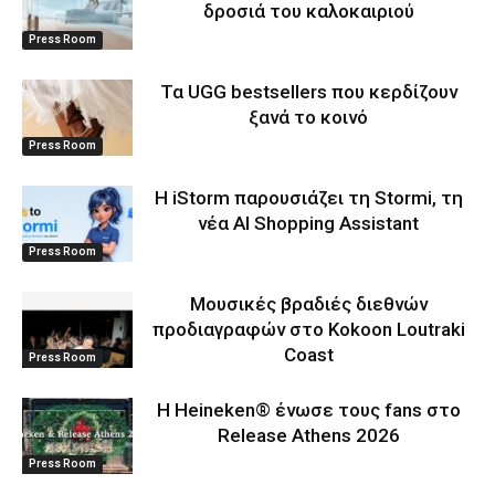
δροσιά του καλοκαιριού
Press Room
Τα UGG bestsellers που κερδίζουν
ξανά το κοινό
Press Room
Η iStorm παρουσιάζει τη Stormi, τη
νέα AI Shopping Assistant
Press Room
Μουσικές βραδιές διεθνών
προδιαγραφών στο Kokoon Loutraki
Coast
Press Room
Η Heineken® ένωσε τους fans στο
Release Athens 2026
Press Room