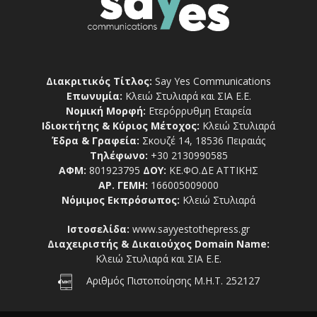
Διακριτικός Τίτλος:
Say Yes Communications
Επωνυμία:
Κλειώ Στυλιαρά και ΣΙΑ Ε.Ε.
Νομική Μορφή:
Ετερόρρυθμη Εταιρεία
Ιδιοκτήτης & Κύριος Μέτοχος:
Κλειώ Στυλιαρά
Έδρα & Γραφεία:
Σκουζέ 14, 18536 Πειραιάς
Τηλέφωνο:
+30 2130990585
ΑΦΜ:
801923795
ΔΟΥ:
ΚΕ.ΦΟ.ΔΕ ΑΤΤΙΚΗΣ
ΑΡ. ΓΕΜΗ:
166005009000
Νόμιμος Εκπρόσωπος:
Κλειώ Στυλιαρά
Ιστοσελίδα:
www.sayyestothepress.gr
Διαχειριστής & Δικαιούχος Domain Name:
Κλειώ Στυλιαρά και ΣΙΑ Ε.Ε.
Αριθμός Πιστοποίησης Μ.Η.Τ. 252127