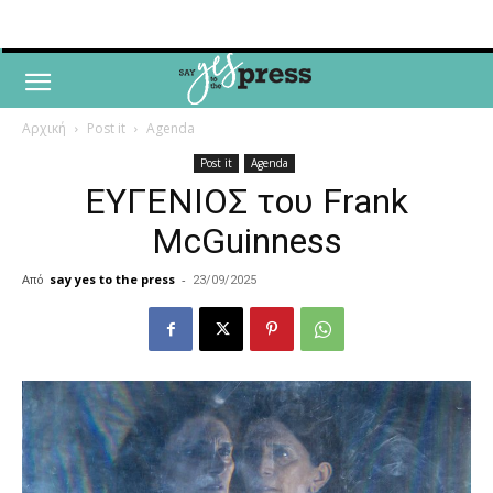
Αρχική
Post it
Agenda
Post it
Agenda
ΕΥΓΕΝΙΟΣ του Frank
McGuinness
Από
say yes to the press
-
23/09/2025