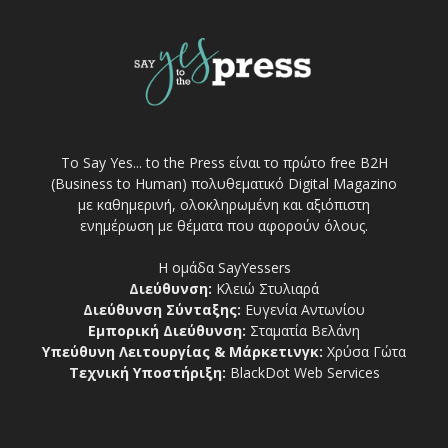
Το Say Yes... to the Press είναι το πρώτο free Β2Η
(Business to Human) πολυθεματικό Digital Magazino
με καθημερινή, ολοκληρωμένη και αξιόπιστη
ενημέρωση με θέματα που αφορούν όλους.
Η ομάδα SayYessers
Διεύθυνση:
Κλειώ Στυλιαρά
Διεύθυνση Σύνταξης:
Ευγενία Αντωνίου
Εμπορική Διεύθυνση:
Σταματία Βελάνη
Υπεύθυνη Λειτουργίας & Μάρκετινγκ:
Χρύσα Γώτα
Τεχνική Υποστήριξη:
BlackDot Web Services