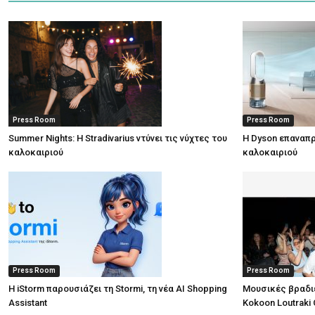
Press Room
Press Room
Summer Nights: Η Stradivarius ντύνει τις νύχτες του
Η Dyson επαναπρ
καλοκαιριού
καλοκαιριού
Press Room
Press Room
Η iStorm παρουσιάζει τη Stormi, τη νέα AI Shopping
Μουσικές βραδι
Assistant
Kokoon Loutraki 