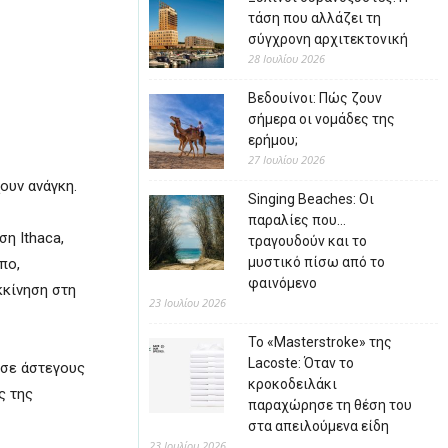
τάση που αλλάζει τη
σύγχρονη αρχιτεκτονική
28 Ιουλίου 2026
Βεδουίνοι: Πώς ζουν
σήμερα οι νομάδες της
ερήμου;
27 Ιουλίου 2026
ουν ανάγκη.
Singing Beaches: Οι
παραλίες που…
η Ithaca,
τραγουδούν και το
μυστικό πίσω από το
πο,
φαινόμενο
κκίνηση στη
23 Ιουλίου 2026
Το «Masterstroke» της
Lacoste: Όταν το
 σε άστεγους
κροκοδειλάκι
ς της
παραχώρησε τη θέση του
στα απειλούμενα είδη
23 Ιουλίου 2026