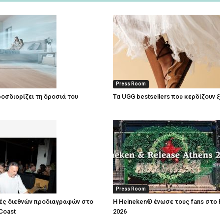
Press Room
οσδιορίζει τη δροσιά του
Τα UGG bestsellers που κερδίζουν 
Press Room
ές διεθνών προδιαγραφών στο
Η Heineken® ένωσε τους fans στο 
Coast
2026