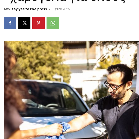
Από
say yes to the press
-
19/09/2025