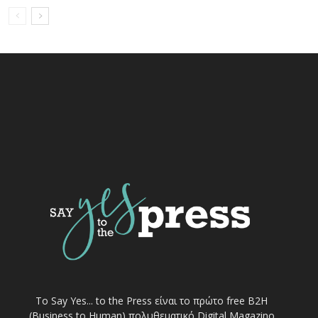
Το Say Yes... to the Press είναι το πρώτο free Β2Η
(Business to Human) πολυθεματικό Digital Magazino