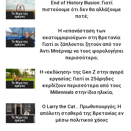
End of History Illusion: Γιατί
πιστεύουμε ότι δεν θα αλλάξουμε
Το θέμα της
ποτέ;
ημέρας
Η «επανάσταση των
εκατομμυριούχων» στη Βρετανία:
Το θέμα της
Γιατί οι ζάπλουτοι ζητούν από τον
ημέρας
Άντι Μπέρναμ να τους φορολογήσει
περισσότερο;
Η «εκδίκηση» της Gen Z στην αγορά
εργασίας: Γιατί οι 25άρηδες
Το θέμα της
κερδίζουν περισσότερα από τους
ημέρας
Millennials στην ίδια ηλικία;
Ο Larry the Cat… Πρωθυπουργός; Η
απόλυτη σταθερά της Βρετανίας εν
Το θέμα της
μέσω πολιτικού χάους
ημέρας