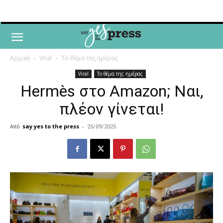
Αρχική
Viral
Το θέμα της ημέρας
Viral
Το θέμα της ημέρας
Hermès στο Amazon; Ναι,
πλέον γίνεται!
Από
say yes to the press
-
25/09/2025