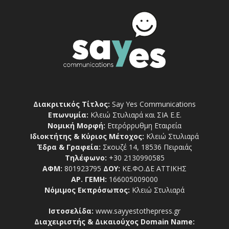
Διακριτικός Τίτλος:
Say Yes Communications
Επωνυμία:
Κλειώ Στυλιαρά και ΣΙΑ Ε.Ε.
Νομική Μορφή:
Ετερόρρυθμη Εταιρεία
Ιδιοκτήτης & Κύριος Μέτοχος:
Κλειώ Στυλιαρά
Έδρα & Γραφεία:
Σκουζέ 14, 18536 Πειραιάς
Τηλέφωνο:
+30 2130990585
ΑΦΜ:
801923795
ΔΟΥ:
ΚΕ.ΦΟ.ΔΕ ΑΤΤΙΚΗΣ
ΑΡ. ΓΕΜΗ:
166005009000
Νόμιμος Εκπρόσωπος:
Κλειώ Στυλιαρά
Ιστοσελίδα:
www.sayyestothepress.gr
Διαχειριστής & Δικαιούχος Domain Name: