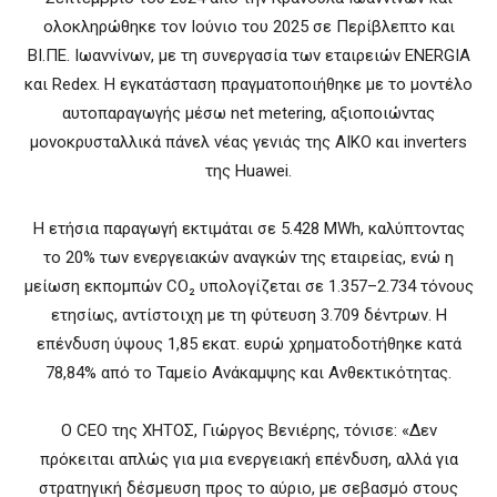
ολοκληρώθηκε τον Ιούνιο του 2025 σε Περίβλεπτο και
ΒΙ.ΠΕ. Ιωαννίνων, με τη συνεργασία των εταιρειών ENERGIA
και Redex. Η εγκατάσταση πραγματοποιήθηκε με το μοντέλο
αυτοπαραγωγής μέσω net metering, αξιοποιώντας
μονοκρυσταλλικά πάνελ νέας γενιάς της AIKO και inverters
της Huawei.
Η ετήσια παραγωγή εκτιμάται σε 5.428 MWh, καλύπτοντας
το 20% των ενεργειακών αναγκών της εταιρείας, ενώ η
μείωση εκπομπών CO₂ υπολογίζεται σε 1.357–2.734 τόνους
ετησίως, αντίστοιχη με τη φύτευση 3.709 δέντρων. Η
επένδυση ύψους 1,85 εκατ. ευρώ χρηματοδοτήθηκε κατά
78,84% από το Ταμείο Ανάκαμψης και Ανθεκτικότητας.
Ο CEO της ΧΗΤΟΣ, Γιώργος Βενιέρης, τόνισε: «Δεν
πρόκειται απλώς για μια ενεργειακή επένδυση, αλλά για
στρατηγική δέσμευση προς το αύριο, με σεβασμό στους