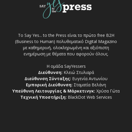
Το Say Yes... to the Press είναι το πρώτο free Β2Η
(Business to Human) πολυθεματικό Digital Magazino
με καθημερινή, ολοκληρωμένη και αξιόπιστη
ενημέρωση με θέματα που αφορούν όλους.
Η ομάδα SayYessers
Διεύθυνση:
Κλειώ Στυλιαρά
Διεύθυνση Σύνταξης:
Ευγενία Αντωνίου
Εμπορική Διεύθυνση:
Σταματία Βελάνη
Υπεύθυνη Λειτουργίας & Μάρκετινγκ:
Χρύσα Γώτα
Τεχνική Υποστήριξη:
BlackDot Web Services