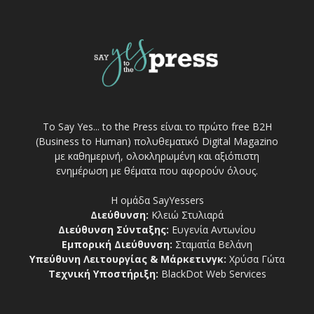
Το Say Yes... to the Press είναι το πρώτο free Β2Η
(Business to Human) πολυθεματικό Digital Magazino
με καθημερινή, ολοκληρωμένη και αξιόπιστη
ενημέρωση με θέματα που αφορούν όλους.
Η ομάδα SayYessers
Διεύθυνση:
Κλειώ Στυλιαρά
Διεύθυνση Σύνταξης:
Ευγενία Αντωνίου
Εμπορική Διεύθυνση:
Σταματία Βελάνη
Υπεύθυνη Λειτουργίας & Μάρκετινγκ:
Χρύσα Γώτα
Τεχνική Υποστήριξη:
BlackDot Web Services