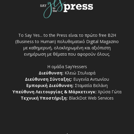
Το Say Yes... to the Press είναι το πρώτο free Β2Η
(Business to Human) πολυθεματικό Digital Magazino
με καθημερινή, ολοκληρωμένη και αξιόπιστη
ενημέρωση με θέματα που αφορούν όλους.
Η ομάδα SayYessers
Διεύθυνση:
Κλειώ Στυλιαρά
Διεύθυνση Σύνταξης:
Ευγενία Αντωνίου
Εμπορική Διεύθυνση:
Σταματία Βελάνη
Υπεύθυνη Λειτουργίας & Μάρκετινγκ:
Χρύσα Γώτα
Τεχνική Υποστήριξη:
BlackDot Web Services