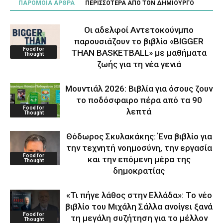
ΠΑΡΟΜΟΙΑ ΑΡΘΡΑ
ΠΕΡΙΣΣΟΤΕΡΑ ΑΠΟ ΤΟΝ ΔΗΜΙΟΥΡΓΟ
Οι αδελφοί Αντετοκούνμπο
παρουσιάζουν το βιβλίο «BIGGER
Food for
THAN BASKETBALL» με μαθήματα
Thought
ζωής για τη νέα γενιά
Μουντιάλ 2026: Βιβλία για όσους ζουν
το ποδόσφαιρο πέρα από τα 90
Food for
λεπτά
Thought
Θόδωρος Σκυλακάκης: Ένα βιβλίο για
την τεχνητή νοημοσύνη, την εργασία
Food for
και την επόμενη μέρα της
Thought
δημοκρατίας
«Τι πήγε λάθος στην Ελλάδα»: Το νέο
βιβλίο του Μιχάλη Σάλλα ανοίγει ξανά
Food for
τη μεγάλη συζήτηση για το μέλλον
Thought