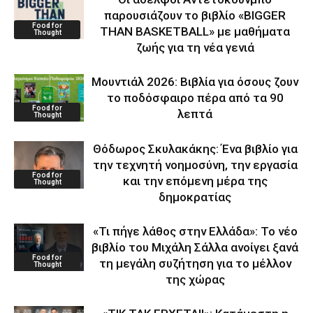
παρουσιάζουν το βιβλίο «BIGGER
Food for
THAN BASKETBALL» με μαθήματα
Thought
ζωής για τη νέα γενιά
Μουντιάλ 2026: Βιβλία για όσους ζουν
το ποδόσφαιρο πέρα από τα 90
Food for
λεπτά
Thought
Θόδωρος Σκυλακάκης: Ένα βιβλίο για
την τεχνητή νοημοσύνη, την εργασία
Food for
και την επόμενη μέρα της
Thought
δημοκρατίας
«Τι πήγε λάθος στην Ελλάδα»: Το νέο
βιβλίο του Μιχάλη Σάλλα ανοίγει ξανά
Food for
τη μεγάλη συζήτηση για το μέλλον
Thought
της χώρας