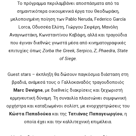
Το πρόγραμμα περιλαμβάνει αποσπάσματα από τα
σημαντικότερα οικουμενικά έργα του Θεοδωράκη,
μελοποιημένη ποίηση των Pablo Neruda, Federico García
Lorca, Οδυσσέα Ελύτη, Γιώργου Σεφέρη, Μανόλη
Αναγνωστάκη, Κωνσταντίνου Καβάφη, αλλά και τραγούδια
που έγιναν διεθνώς γνωστά μέσα από κινηματογραφικές
επιτυχίες όπως
Zorba the Greek
,
Serpico
,
Z
,
Phaedra
,
State
of Siege
.
Guest stars – έκπληξη θα δώσουν παγκόσμια διάσταση στη
βραδιά, ανάμεσά τους ο Γαλλοκαναδός τραγουδοποιός
Marc Devigne
, με διεθνείς διακρίσεις και ξεχωριστή
ερμηνευτική δύναμη. Τη συναυλία πλαισιώνει συμφωνική
ορχήστρα και καταξιωμένοι σολίστ, με ενορχηστρώσεις του
Κώστα Παπαδούκα
και της
Τατιάνας Παπαγεωργίου
, η
οποία έχει και την καλλιτεχνική επιμέλεια.