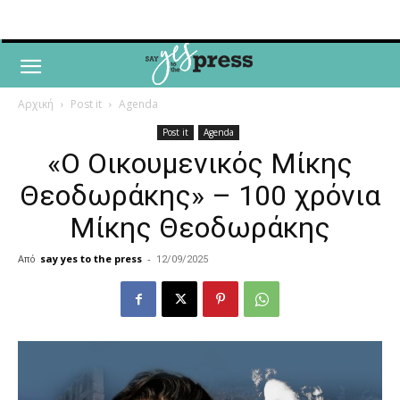
Αρχική
Post it
Agenda
Post it
Agenda
«Ο Οικουμενικός Μίκης
Θεοδωράκης» – 100 χρόνια
Μίκης Θεοδωράκης
Από
say yes to the press
-
12/09/2025