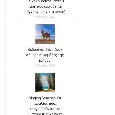
Ξύλινοι ουρανοξύστες: Η
τάση που αλλάζει τη
σύγχρονη αρχιτεκτονική
28 Ιουλίου 2026
Βεδουίνοι: Πώς ζουν
σήμερα οι νομάδες της
ερήμου;
27 Ιουλίου 2026
Singing Beaches: Οι
παραλίες που…
τραγουδούν και το
μυστικό πίσω από το