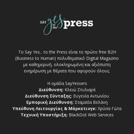
Το Say Yes... to the Press είναι το πρώτο free Β2Η
(Business to Human) πολυθεματικό Digital Magazino
με καθημερινή, ολοκληρωμένη και αξιόπιστη
ενημέρωση με θέματα που αφορούν όλους.
Η ομάδα SayYessers
Διεύθυνση:
Κλειώ Στυλιαρά
Διεύθυνση Σύνταξης:
Ευγενία Αντωνίου
Εμπορική Διεύθυνση:
Σταματία Βελάνη
Υπεύθυνη Λειτουργίας & Μάρκετινγκ:
Χρύσα Γώτα
Τεχνική Υποστήριξη:
BlackDot Web Services