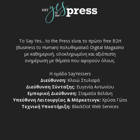
Το Say Yes... to the Press είναι το πρώτο free Β2Η
(Business to Human) πολυθεματικό Digital Magazino
με καθημερινή, ολοκληρωμένη και αξιόπιστη
ενημέρωση με θέματα που αφορούν όλους.
Η ομάδα SayYessers
Διεύθυνση:
Κλειώ Στυλιαρά
Διεύθυνση Σύνταξης:
Ευγενία Αντωνίου
Εμπορική Διεύθυνση:
Σταματία Βελάνη
Υπεύθυνη Λειτουργίας & Μάρκετινγκ:
Χρύσα Γώτα
Τεχνική Υποστήριξη:
BlackDot Web Services