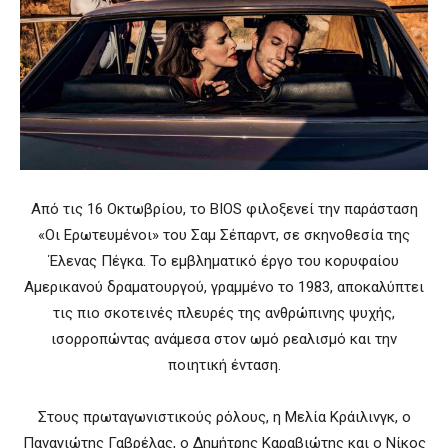
Από τις 16 Οκτωβρίου, το BIOS φιλοξενεί την παράσταση
«Οι Ερωτευμένοι» του Σαμ Σέπαρντ, σε σκηνοθεσία της
Έλενας Πέγκα. Το εμβληματικό έργο του κορυφαίου
Αμερικανού δραματουργού, γραμμένο το 1983, αποκαλύπτει
τις πιο σκοτεινές πλευρές της ανθρώπινης ψυχής,
ισορροπώντας ανάμεσα στον ωμό ρεαλισμό και την
ποιητική ένταση.
Στους πρωταγωνιστικούς ρόλους, η Μελία Κράιλινγκ, ο
Παναγιώτης Γαβρέλας, ο Δημήτρης Καραβιώτης και ο Νίκος