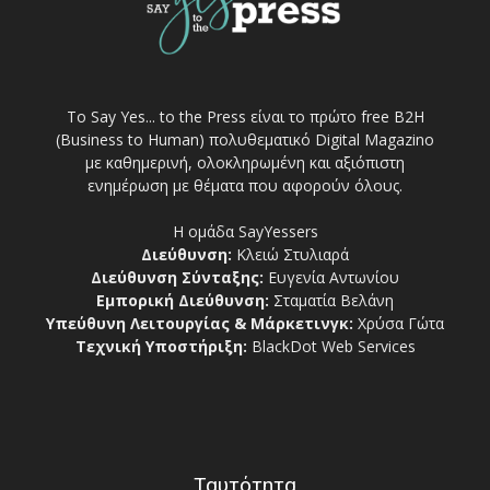
Το Say Yes... to the Press είναι το πρώτο free Β2Η
(Business to Human) πολυθεματικό Digital Magazino
με καθημερινή, ολοκληρωμένη και αξιόπιστη
ενημέρωση με θέματα που αφορούν όλους.
Η ομάδα SayYessers
Διεύθυνση:
Κλειώ Στυλιαρά
Διεύθυνση Σύνταξης:
Ευγενία Αντωνίου
Εμπορική Διεύθυνση:
Σταματία Βελάνη
Υπεύθυνη Λειτουργίας & Μάρκετινγκ:
Χρύσα Γώτα
Τεχνική Υποστήριξη:
BlackDot Web Services
Ταυτότητα