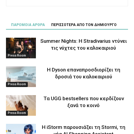
ΠΑΡΟΜΟΙΑ ΑΡΘΡΑ
ΠΕΡΙΣΣΟΤΕΡΑ ΑΠΟ ΤΟΝ ΔΗΜΙΟΥΡΓΟ
Summer Nights: Η Stradivarius ντύνει
τις νύχτες του καλοκαιριού
Press Room
Η Dyson επαναπροσδιορίζει τη
δροσιά του καλοκαιριού
Press Room
Τα UGG bestsellers που κερδίζουν
ξανά το κοινό
Press Room
Η iStorm παρουσιάζει τη Stormi, τη
νέα AI Shopping Assistant