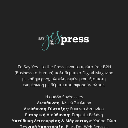
Το Say Yes... to the Press είναι το πρώτο free Β2Η
(Business to Human) πολυθεματικό Digital Magazino
με καθημερινή, ολοκληρωμένη και αξιόπιστη
ενημέρωση με θέματα που αφορούν όλους.
Η ομάδα SayYessers
Διεύθυνση:
Κλειώ Στυλιαρά
Διεύθυνση Σύνταξης:
Ευγενία Αντωνίου
Εμπορική Διεύθυνση:
Σταματία Βελάνη
Υπεύθυνη Λειτουργίας & Μάρκετινγκ:
Χρύσα Γώτα
Τεχνική Υποστήριξη:
BlackDot Web Services