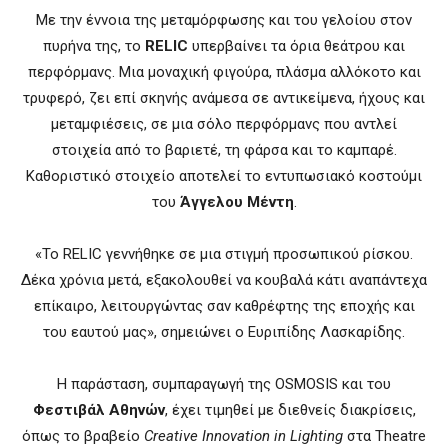
Με την έννοια της μεταμόρφωσης και του γελοίου στον
πυρήνα της, το
RELIC
υπερβαίνει τα όρια θεάτρου και
περφόρμανς. Μια μοναχική φιγούρα, πλάσμα αλλόκοτο και
τρυφερό, ζει επί σκηνής ανάμεσα σε αντικείμενα, ήχους και
μεταμφιέσεις, σε μια σόλο περφόρμανς που αντλεί
στοιχεία από το βαριετέ, τη φάρσα και το καμπαρέ.
Καθοριστικό στοιχείο αποτελεί το εντυπωσιακό κοστούμι
του
Άγγελου Μέντη
.
«Το RELIC γεννήθηκε σε μια στιγμή προσωπικού ρίσκου.
Δέκα χρόνια μετά, εξακολουθεί να κουβαλά κάτι αναπάντεχα
επίκαιρο, λειτουργώντας σαν καθρέφτης της εποχής και
του εαυτού μας», σημειώνει ο Ευριπίδης Λασκαρίδης.
Η παράσταση, συμπαραγωγή της OSMOSIS και του
Φεστιβάλ Αθηνών
, έχει τιμηθεί με διεθνείς διακρίσεις,
όπως το βραβείο
Creative Innovation in Lighting
στα Theatre