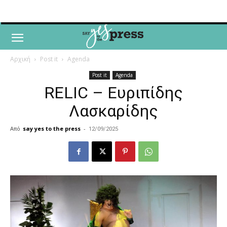
Αρχική
Post it
Agenda
Post it
Agenda
RELIC – Ευριπίδης
Λασκαρίδης
Από
say yes to the press
-
12/09/2025