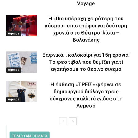
Voyage
Η «Πιο υπέροχη χειρότερη του
κόσμου» επιστρέφει για δεύτερη
χρονιά στο Θέατρο Ιλίσια –
Agenda
Βολανάκης
Ξαφνικά… καλοκαίρι για 15η χρονιά:
Το φεστιβάλ που θυμίζει γιατί
αγαπήσαμε το θερινό σινεμά
Agenda
Η έκθεση «ΤΡΕΙΣ» φέρνει σε
δημιουργικό διάλογο τρεις
σύγχρονες καλλιτέχνιδες στη
Agenda
Λεμεσό
ΤΕΛΕΥΤΑΙΑ ΘΕΜΑΤΑ