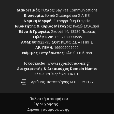
Διακριτικός Τίτλος:
Say Yes Communications
Επωνυμία:
Κλειώ Στυλιαρά και ΣΙΑ Ε.Ε.
Νομική Μορφή:
Ετερόρρυθμη Εταιρεία
Ιδιοκτήτης & Κύριος Μέτοχος:
Κλειώ Στυλιαρά
Έδρα & Γραφεία:
Σκουζέ 14, 18536 Πειραιάς
Τηλέφωνο:
+30 2130990585
ΑΦΜ:
801923795
ΔΟΥ:
ΚΕ.ΦΟ.ΔΕ ΑΤΤΙΚΗΣ
ΑΡ. ΓΕΜΗ:
166005009000
Νόμιμος Εκπρόσωπος:
Κλειώ Στυλιαρά
Ιστοσελίδα:
www.sayyestothepress.gr
Διαχειριστής & Δικαιούχος Domain Name:
Κλειώ Στυλιαρά και ΣΙΑ Ε.Ε.
Αριθμός Πιστοποίησης Μ.Η.Τ. 252127
Πολιτική απορρήτου
Όροι χρήσης
Δήλωση συμμόρφωσης