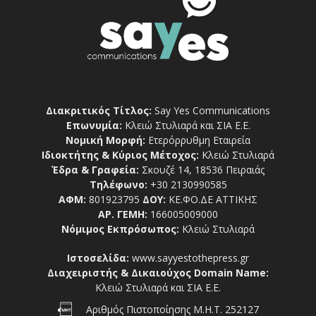
Διακριτικός Τίτλος:
Say Yes Communications
Επωνυμία:
Κλειώ Στυλιαρά και ΣΙΑ Ε.Ε.
Νομική Μορφή:
Ετερόρρυθμη Εταιρεία
Ιδιοκτήτης & Κύριος Μέτοχος:
Κλειώ Στυλιαρά
Έδρα & Γραφεία:
Σκουζέ 14, 18536 Πειραιάς
Τηλέφωνο:
+30 2130990585
ΑΦΜ:
801923795
ΔΟΥ:
ΚΕ.ΦΟ.ΔΕ ΑΤΤΙΚΗΣ
ΑΡ. ΓΕΜΗ:
166005009000
Νόμιμος Εκπρόσωπος:
Κλειώ Στυλιαρά
Ιστοσελίδα:
www.sayyestothepress.gr
Διαχειριστής & Δικαιούχος Domain Name:
Κλειώ Στυλιαρά και ΣΙΑ Ε.Ε.
Αριθμός Πιστοποίησης Μ.Η.Τ. 252127