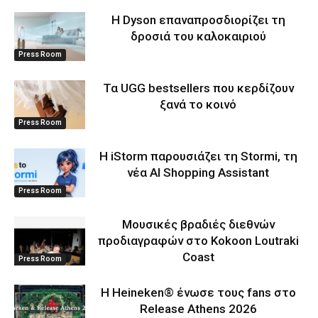
Η Dyson επαναπροσδιορίζει τη
δροσιά του καλοκαιριού
Press Room
Τα UGG bestsellers που κερδίζουν
ξανά το κοινό
Press Room
Η iStorm παρουσιάζει τη Stormi, τη
νέα AI Shopping Assistant
Press Room
Μουσικές βραδιές διεθνών
προδιαγραφών στο Kokoon Loutraki
Coast
Press Room
Η Heineken® ένωσε τους fans στο
Release Athens 2026