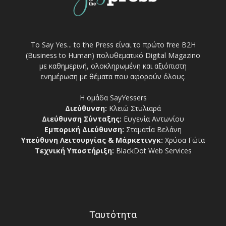
Το Say Yes... to the Press είναι το πρώτο free Β2Η
(Business to Human) πολυθεματικό Digital Magazino
με καθημερινή, ολοκληρωμένη και αξιόπιστη
ενημέρωση με θέματα που αφορούν όλους.
Η ομάδα SayYessers
Διεύθυνση:
Κλειώ Στυλιαρά
Διεύθυνση Σύνταξης:
Ευγενία Αντωνίου
Εμπορική Διεύθυνση:
Σταματία Βελάνη
Υπεύθυνη Λειτουργίας & Μάρκετινγκ:
Χρύσα Γώτα
Τεχνική Υποστήριξη:
BlackDot Web Services
Ταυτότητα