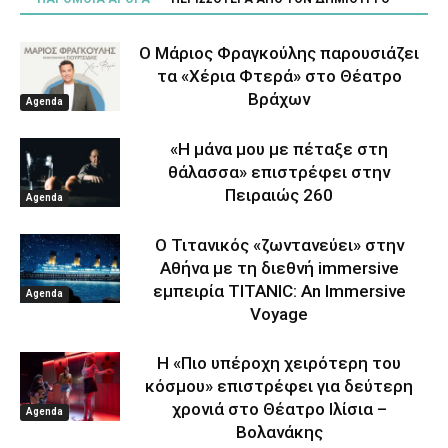
Ο Μάριος Φραγκούλης παρουσιάζει
τα «Χέρια Φτερά» στο Θέατρο
Βράχων
Agenda
«Η μάνα μου με πέταξε στη
θάλασσα» επιστρέφει στην
Πειραιώς 260
Agenda
Ο Τιτανικός «ζωντανεύει» στην
Αθήνα με τη διεθνή immersive
εμπειρία TITANIC: An Immersive
Agenda
Voyage
Η «Πιο υπέροχη χειρότερη του
κόσμου» επιστρέφει για δεύτερη
χρονιά στο Θέατρο Ιλίσια –
Agenda
Βολανάκης