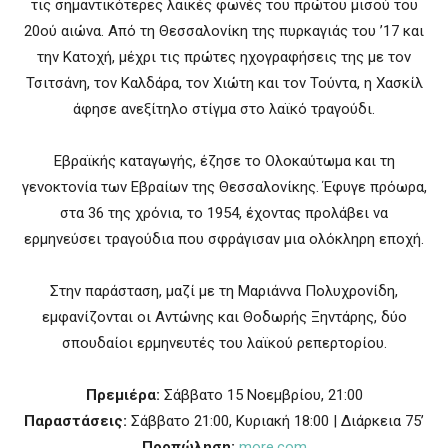
τις σημαντικότερες λαϊκές φωνές του πρώτου μισού του
20ού αιώνα. Από τη Θεσσαλονίκη της πυρκαγιάς του ’17 και
την Κατοχή, μέχρι τις πρώτες ηχογραφήσεις της με τον
Τσιτσάνη, τον Καλδάρα, τον Χιώτη και τον Τούντα, η Χασκίλ
άφησε ανεξίτηλο στίγμα στο λαϊκό τραγούδι.
Εβραϊκής καταγωγής, έζησε το Ολοκαύτωμα και τη
γενοκτονία των Εβραίων της Θεσσαλονίκης. Έφυγε πρόωρα,
στα 36 της χρόνια, το 1954, έχοντας προλάβει να
ερμηνεύσει τραγούδια που σφράγισαν μια ολόκληρη εποχή.
Στην παράσταση, μαζί με τη Μαριάννα Πολυχρονίδη,
εμφανίζονται οι Αντώνης και Θοδωρής Ξηντάρης, δύο
σπουδαίοι ερμηνευτές του λαϊκού ρεπερτορίου.
Πρεμιέρα:
Σάββατο 15 Νοεμβρίου, 21:00
Παραστάσεις:
Σάββατο 21:00, Κυριακή 18:00 | Διάρκεια 75’
Προπώληση:
more.com