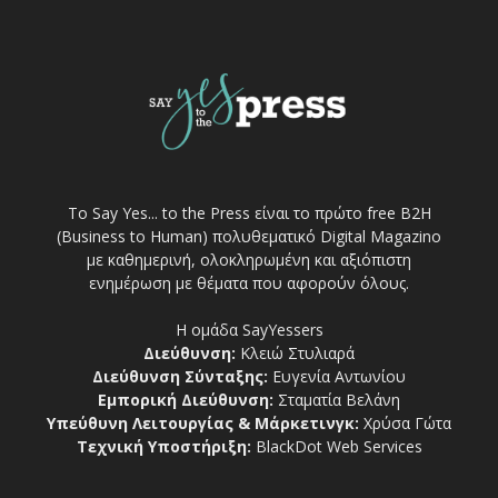
Το Say Yes... to the Press είναι το πρώτο free Β2Η
(Business to Human) πολυθεματικό Digital Magazino
με καθημερινή, ολοκληρωμένη και αξιόπιστη
ενημέρωση με θέματα που αφορούν όλους.
Η ομάδα SayYessers
Διεύθυνση:
Κλειώ Στυλιαρά
Διεύθυνση Σύνταξης:
Ευγενία Αντωνίου
Εμπορική Διεύθυνση:
Σταματία Βελάνη
Υπεύθυνη Λειτουργίας & Μάρκετινγκ:
Χρύσα Γώτα
Τεχνική Υποστήριξη:
BlackDot Web Services