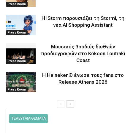
Press Room
Η iStorm παρουσιάζει τη Stormi, τη
νέα AI Shopping Assistant
Press Room
Μουσικές βραδιές διεθνών
προδιαγραφών στο Kokoon Loutraki
Coast
Press Room
Η Heineken® ένωσε τους fans στο
Release Athens 2026
Press Room
ΤΕΛΕΥΤΑΙΑ ΘΕΜΑΤΑ