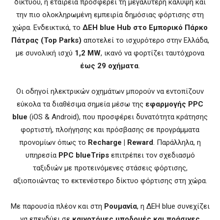
δικτύου, η εταιρεία προσφέρει τη μεγαλύτερη κάλυψη και
την πιο ολοκληρωμένη εμπειρία δημόσιας φόρτισης στη
χώρα. Ενδεικτικά, το
ΔΕΗ blue Hub στο Εμπορικό Πάρκο
Πάτρας (Top Parks)
αποτελεί το ισχυρότερο στην Ελλάδα,
με συνολική ισχύ
1,2 MW
, ικανό να φορτίζει ταυτόχρονα
έως 29 οχήματα
.
Οι οδηγοί ηλεκτρικών οχημάτων μπορούν να εντοπίζουν
εύκολα τα διαθέσιμα σημεία μέσω της
εφαρμογής PPC
blue
(iOS & Android), που προσφέρει δυνατότητα κράτησης
φορτιστή, πλοήγησης και πρόσβασης σε προγράμματα
προνομίων όπως το
Recharge | Reward
. Παράλληλα, η
υπηρεσία
PPC blueTrips
επιτρέπει τον σχεδιασμό
ταξιδιών με προτεινόμενες στάσεις φόρτισης,
αξιοποιώντας το εκτενέστερο δίκτυο φόρτισης στη χώρα.
Με παρουσία πλέον και στη
Ρουμανία
, η ΔΕΗ blue συνεχίζει
να επενδύει σε
καινοτόμες υποδομές και πράσινες