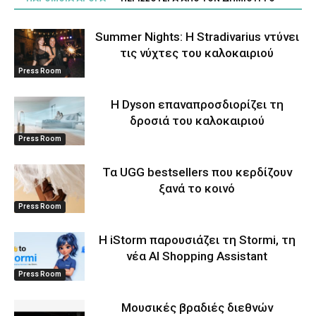
Summer Nights: Η Stradivarius ντύνει
τις νύχτες του καλοκαιριού
Press Room
Η Dyson επαναπροσδιορίζει τη
δροσιά του καλοκαιριού
Press Room
Τα UGG bestsellers που κερδίζουν
ξανά το κοινό
Press Room
Η iStorm παρουσιάζει τη Stormi, τη
νέα AI Shopping Assistant
Press Room
Μουσικές βραδιές διεθνών