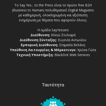
Το Say Yes... to the Press είναι το πρώτο free Β2Η
(Business to Human) πολυθεματικό Digital Magazino
με καθημερινή, ολοκληρωμένη και αξιόπιστη
ενημέρωση με θέματα που αφορούν όλους.
Η ομάδα SayYessers
Διεύθυνση:
Κλειώ Στυλιαρά
Διεύθυνση Σύνταξης:
Ευγενία Αντωνίου
Εμπορική Διεύθυνση:
Σταματία Βελάνη
Υπεύθυνη Λειτουργίας & Μάρκετινγκ:
Χρύσα Γώτα
Τεχνική Υποστήριξη:
BlackDot Web Services
Ταυτότητα