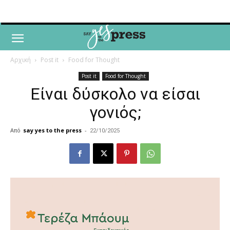
Αρχική
Post it
Food for Thought
Post it
Food for Thought
Είναι δύσκολο να είσαι
γονιός;
Από
say yes to the press
-
22/10/2025