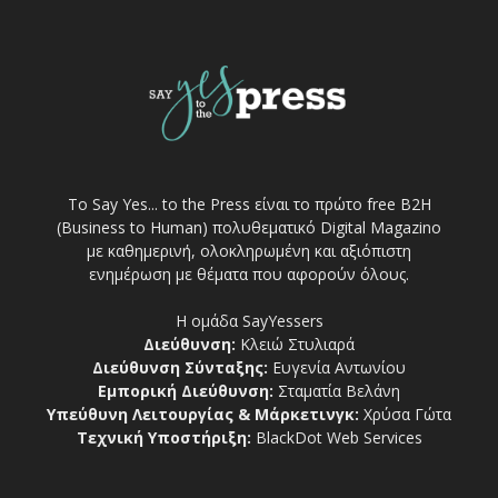
Το Say Yes... to the Press είναι το πρώτο free Β2Η
(Business to Human) πολυθεματικό Digital Magazino
με καθημερινή, ολοκληρωμένη και αξιόπιστη
ενημέρωση με θέματα που αφορούν όλους.
Η ομάδα SayYessers
Διεύθυνση:
Κλειώ Στυλιαρά
Διεύθυνση Σύνταξης:
Ευγενία Αντωνίου
Εμπορική Διεύθυνση:
Σταματία Βελάνη
Υπεύθυνη Λειτουργίας & Μάρκετινγκ:
Χρύσα Γώτα
Τεχνική Υποστήριξη:
BlackDot Web Services