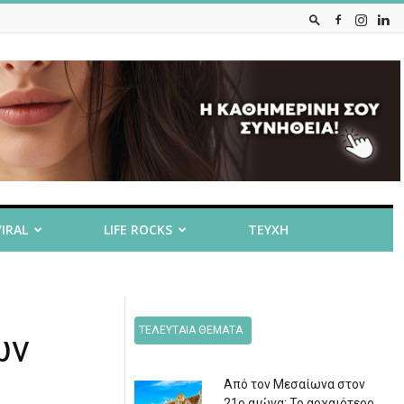
VIRAL
LIFE ROCKS
ΤΕΥΧΗ
ΤΕΛΕΥΤΑΙΑ ΘΕΜΑΤΑ
ων
Από τον Μεσαίωνα στον
21ο αιώνα: Το αρχαιότερο