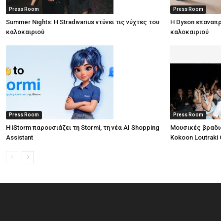
Press Room
Press Room
Summer Nights: Η Stradivarius ντύνει τις νύχτες του
Η Dyson επαναπρ
καλοκαιριού
καλοκαιριού
Press Room
Press Room
Η iStorm παρουσιάζει τη Stormi, τη νέα AI Shopping
Μουσικές βραδι
Assistant
Kokoon Loutraki 