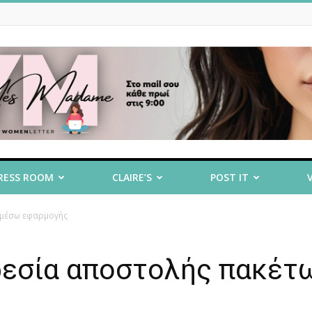
RESS ROOM
CLAIRE’S
POST IT
 μέσω εφαρμογής
ηρεσία αποστολής πακέτ