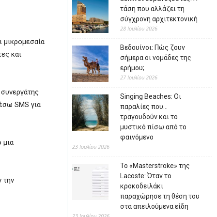
τάση που αλλάζει τη
σύγχρονη αρχιτεκτονική
28 Ιουλίου 2026
ι μικρομεσαία
Βεδουίνοι: Πώς ζουν
τες και
σήμερα οι νομάδες της
ερήμου;
27 Ιουλίου 2026
ς συνεργάτης
Singing Beaches: Οι
έσω SMS για
παραλίες που…
τραγουδούν και το
μυστικό πίσω από το
φαινόμενο
 μια
23 Ιουλίου 2026
Το «Masterstroke» της
Lacoste: Όταν το
ν την
κροκοδειλάκι
παραχώρησε τη θέση του
στα απειλούμενα είδη
23 Ιουλίου 2026