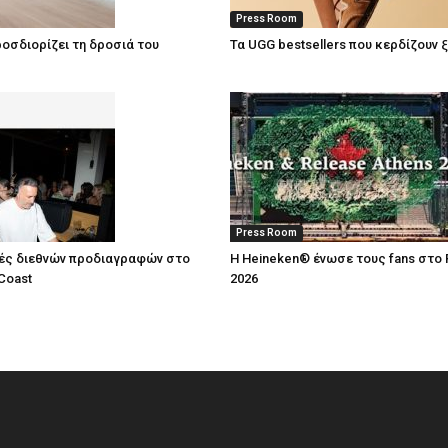
Press Room
οσδιορίζει τη δροσιά του
Τα UGG bestsellers που κερδίζουν 
Press Room
ές διεθνών προδιαγραφών στο
Η Heineken® ένωσε τους fans στο 
Coast
2026