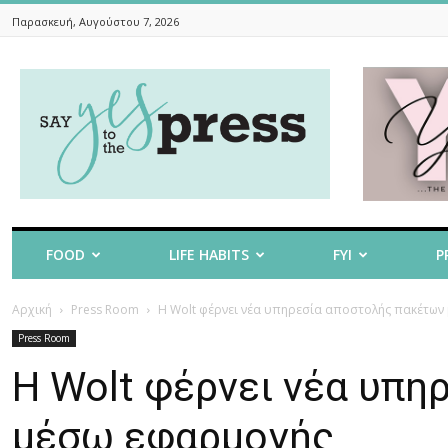
Παρασκευή, Αυγούστου 7, 2026
Say
Yes
To
The
Press
FOOD
LIFE HABITS
FYI
P
Αρχική
Press Room
Η Wolt φέρνει νέα υπηρεσία αποστολής πακέτων
Press Room
Η Wolt φέρνει νέα υπ
μέσω εφαρμογής