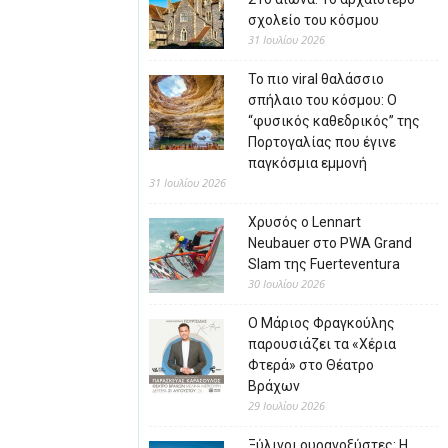
σχολείο του κόσμου
31 Ιουλίου 2026
Το πιο viral θαλάσσιο
σπήλαιο του κόσμου: Ο
“φυσικός καθεδρικός” της
Πορτογαλίας που έγινε
παγκόσμια εμμονή
31 Ιουλίου 2026
Χρυσός ο Lennart
Neubauer στο PWA Grand
Slam της Fuerteventura
30 Ιουλίου 2026
Ο Μάριος Φραγκούλης
παρουσιάζει τα «Χέρια
Φτερά» στο Θέατρο
Βράχων
29 Ιουλίου 2026
Ξύλινοι ουρανοξύστες: Η