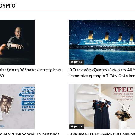
ΟΥΡΓΟ
Agenda
πέταξε στη θάλασσα» επιστρέφει
Ο Τιτανικός «ζωντανεύει» στην Αθή
60
immersive εμπειρία TITANIC: An Im
Agenda
ίρι για 15η χρονιά: Το φεστιβάλ
Η έκθεση «ΤΡΕΙΣ» φέρνει σε δημιο