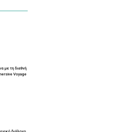
να με τη διεθνή
mersive Voyage
υργικό διάλογο