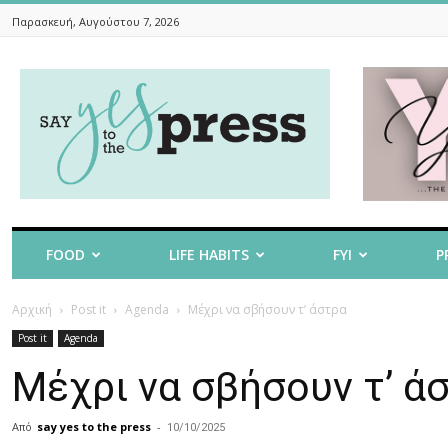
Παρασκευή, Αυγούστου 7, 2026
Say
Yes
To
The
Press
FOOD
LIFE HABITS
FYI
P
Αρχική
Post it
Agenda
Μέχρι να σβήσουν τ’ άστρα
Post it
Agenda
Μέχρι να σβήσουν τ’ ά
Από
say yes to the press
-
10/10/2025