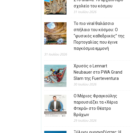
σχολείο του κόσμου
31 Ιουλίου 2026
Το πιο viral θαλάσσιο
σπήλαιο του κόσμου: Ο
“φυσικός καθεδρικός” της
Πορτογαλίας που έγινε
παγκόσμια εμμονή
31 Ιουλίου 2026
Χρυσός ο Lennart
Neubauer στο PWA Grand
Slam της Fuerteventura
30 Ιουλίου 2026
Ο Μάριος Φραγκούλης
παρουσιάζει τα «Χέρια
Φτερά» στο Θέατρο
Βράχων
29 Ιουλίου 2026
Ξύλινοι ουρανοξύστες: Η