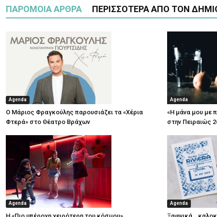
ΠΑΡΟΜΟΙΑ ΑΡΘΡΑ
ΠΕΡΙΣΣΟΤΕΡΑ ΑΠΟ ΤΟΝ ΔΗΜΙ
Agenda
Agenda
Ο Μάριος Φραγκούλης παρουσιάζει τα «Χέρια
«Η μάνα μου με 
Φτερά» στο Θέατρο Βράχων
στην Πειραιώς 2
Agenda
Agenda
Η «Πιο υπέροχη χειρότερη του κόσμου»
Ξαφνικά… καλοκα