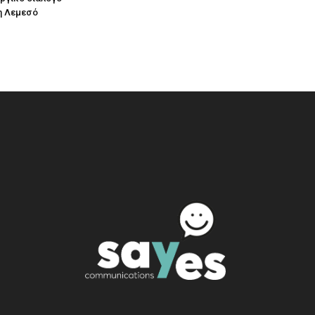
η Λεμεσό