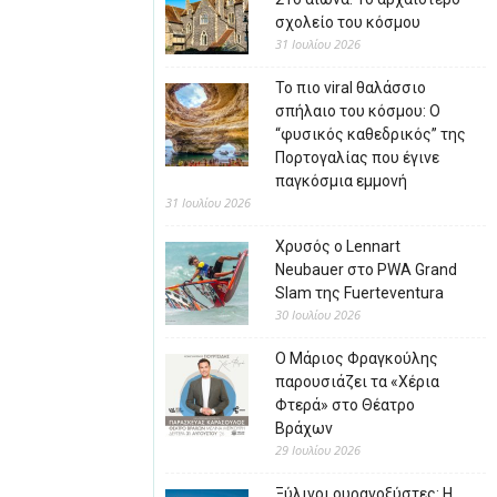
σχολείο του κόσμου
31 Ιουλίου 2026
Το πιο viral θαλάσσιο
σπήλαιο του κόσμου: Ο
“φυσικός καθεδρικός” της
Πορτογαλίας που έγινε
παγκόσμια εμμονή
31 Ιουλίου 2026
Χρυσός ο Lennart
Neubauer στο PWA Grand
Slam της Fuerteventura
30 Ιουλίου 2026
Ο Μάριος Φραγκούλης
παρουσιάζει τα «Χέρια
Φτερά» στο Θέατρο
Βράχων
29 Ιουλίου 2026
Ξύλινοι ουρανοξύστες: Η