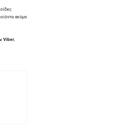
υσίδες
ροϊόντα ακόμα
σω
Viber
,