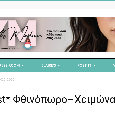
RESS ROOM
CLAIRE’S
POST IT
2025–2026
st* Φθινόπωρο–Χειμών