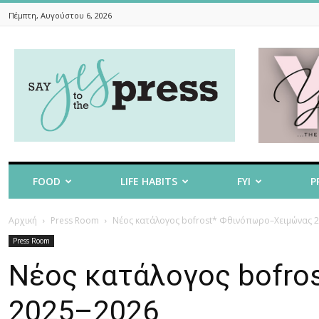
Πέμπτη, Αυγούστου 6, 2026
Say
Yes
To
The
Press
FOOD
LIFE HABITS
FYI
P
Αρχική
Press Room
Νέος κατάλογος bofrost* Φθινόπωρο–Χειμώνας 
Press Room
Νέος κατάλογος bofro
2025–2026