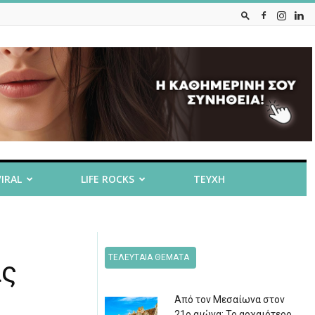
VIRAL
LIFE ROCKS
ΤΕΥΧΗ
ΤΕΛΕΥΤΑΙΑ ΘΕΜΑΤΑ
ας
Από τον Μεσαίωνα στον
21ο αιώνα: Το αρχαιότερο