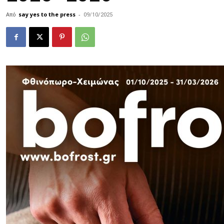
Από
say yes to the press
-
09/10/2025