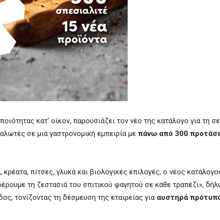
οιότητας κατ’ οίκον, παρουσιάζει τον νέο της κατάλογο για τη σ
αλωτές σε μια γαστρονομική εμπειρία με
πάνω από 300 προτάσ
 κρέατα, πίτσες, γλυκά και βιολογικές επιλογές, ο νέος κατάλογος
 φέρουμε τη ζεστασιά του σπιτικού φαγητού σε κάθε τραπέζι», δήλ
δος, τονίζοντας τη δέσμευση της εταιρείας για
αυστηρά πρότυπα