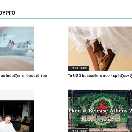
ΟΥΡΓΟ
Press Room
οσδιορίζει τη δροσιά του
Τα UGG bestsellers που κερδίζουν 
Press Room