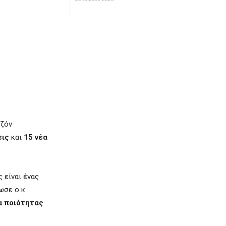
εζόν
εις
και
15 νέα
 είναι ένας
ωσε ο κ.
 ποιότητας