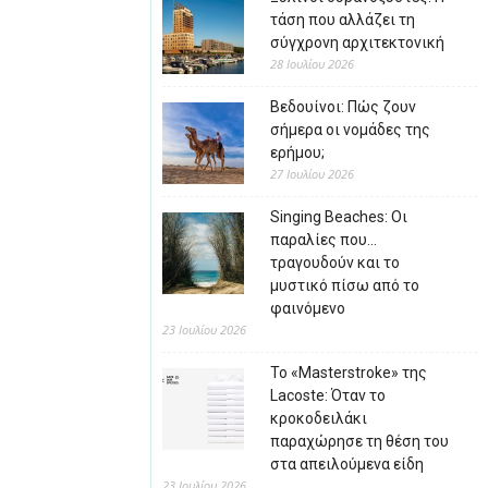
τάση που αλλάζει τη
σύγχρονη αρχιτεκτονική
28 Ιουλίου 2026
Βεδουίνοι: Πώς ζουν
σήμερα οι νομάδες της
ερήμου;
27 Ιουλίου 2026
Singing Beaches: Οι
παραλίες που…
τραγουδούν και το
μυστικό πίσω από το
φαινόμενο
23 Ιουλίου 2026
Το «Masterstroke» της
Lacoste: Όταν το
κροκοδειλάκι
παραχώρησε τη θέση του
στα απειλούμενα είδη
23 Ιουλίου 2026