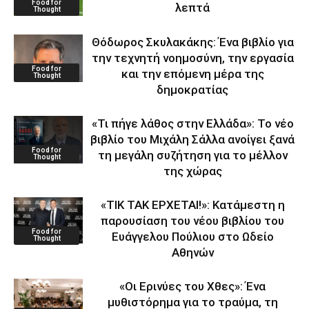
Food for
λεπτά
Thought
Θόδωρος Σκυλακάκης: Ένα βιβλίο για
την τεχνητή νοημοσύνη, την εργασία
Food for
και την επόμενη μέρα της
Thought
δημοκρατίας
«Τι πήγε λάθος στην Ελλάδα»: Το νέο
βιβλίο του Μιχάλη Σάλλα ανοίγει ξανά
Food for
τη μεγάλη συζήτηση για το μέλλον
Thought
της χώρας
«ΤΙΚ ΤΑΚ ΕΡΧΕΤΑΙ!»: Κατάμεστη η
παρουσίαση του νέου βιβλίου του
Food for
Ευάγγελου Πούλιου στο Ωδείο
Thought
Αθηνών
«Οι Ερινύες του Χθες»: Ένα
μυθιστόρημα για το τραύμα, τη