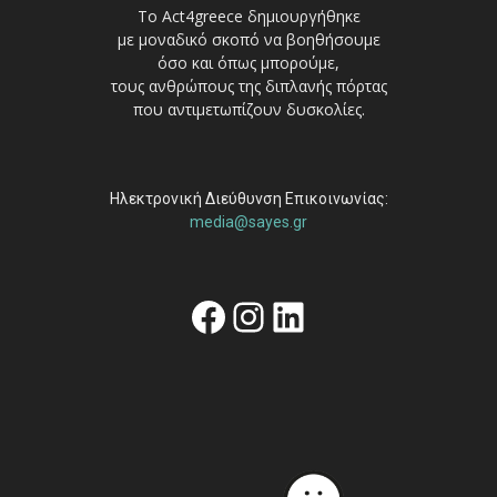
Το Act4greece δημιουργήθηκε
με μοναδικό σκοπό να βοηθήσουμε
όσο και όπως μπορούμε,
τους ανθρώπους της διπλανής πόρτας
που αντιμετωπίζουν δυσκολίες.
Ηλεκτρονική Διεύθυνση Επικοινωνίας:
media@sayes.gr
Facebook
Instagram
Linkedin