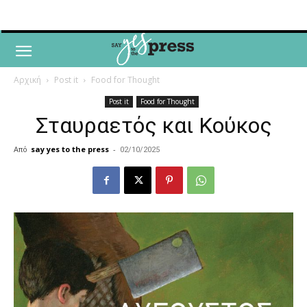
Αρχική
Post it
Food for Thought
Post it
Food for Thought
Σταυραετός και Κούκος
Από
say yes to the press
-
02/10/2025