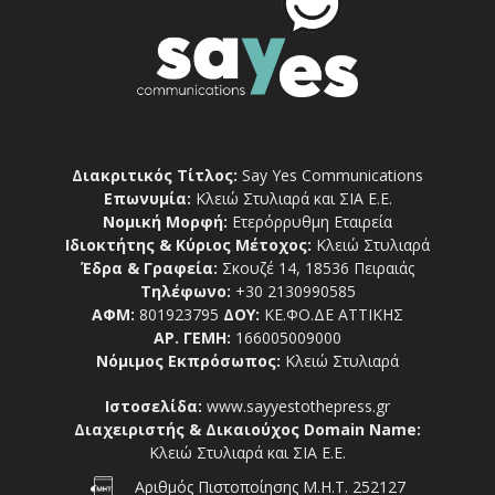
Διακριτικός Τίτλος:
Say Yes Communications
Επωνυμία:
Κλειώ Στυλιαρά και ΣΙΑ Ε.Ε.
Νομική Μορφή:
Ετερόρρυθμη Εταιρεία
Ιδιοκτήτης & Κύριος Μέτοχος:
Κλειώ Στυλιαρά
Έδρα & Γραφεία:
Σκουζέ 14, 18536 Πειραιάς
Τηλέφωνο:
+30 2130990585
ΑΦΜ:
801923795
ΔΟΥ:
ΚΕ.ΦΟ.ΔΕ ΑΤΤΙΚΗΣ
ΑΡ. ΓΕΜΗ:
166005009000
Νόμιμος Εκπρόσωπος:
Κλειώ Στυλιαρά
Ιστοσελίδα:
www.sayyestothepress.gr
Διαχειριστής & Δικαιούχος Domain Name:
Κλειώ Στυλιαρά και ΣΙΑ Ε.Ε.
Αριθμός Πιστοποίησης Μ.Η.Τ. 252127