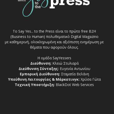
Το Say Yes... to the Press είναι το πρώτο free Β2Η
(Business to Human) πολυθεματικό Digital Magazino
με καθημερινή, ολοκληρωμένη και αξιόπιστη ενημέρωση με
θέματα που αφορούν όλους.
Η ομάδα SayYessers
Διεύθυνση:
Κλειώ Στυλιαρά
Διεύθυνση Σύνταξης:
Ευγενία Αντωνίου
Εμπορική Διεύθυνση:
Σταματία Βελάνη
Υπεύθυνη Λειτουργίας & Μάρκετινγκ:
Χρύσα Γώτα
Τεχνική Υποστήριξη:
BlackDot Web Services