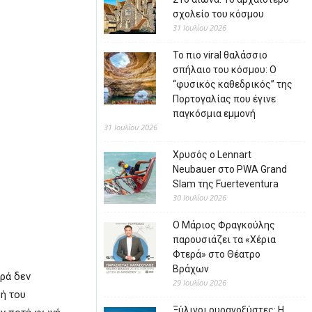
σχολείο του κόσμου
31 Ιουλίου 2026
Το πιο viral θαλάσσιο
σπήλαιο του κόσμου: Ο
“φυσικός καθεδρικός” της
Πορτογαλίας που έγινε
παγκόσμια εμμονή
31 Ιουλίου 2026
Χρυσός ο Lennart
Neubauer στο PWA Grand
Slam της Fuerteventura
30 Ιουλίου 2026
Ο Μάριος Φραγκούλης
παρουσιάζει τα «Χέρια
Φτερά» στο Θέατρο
Βράχων
ρά δεν
29 Ιουλίου 2026
φή του
Ξύλινοι ουρανοξύστες: Η