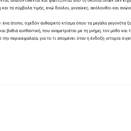
νται, ανασυντίθενται και φωτίζονται από τη σκοπιά όσων δεν είχ
 και τα σύμβολα τιμής, ενώ δούλοι, γυναίκες, ακόλουθοι και ανών
: ένα άτυπο, σχεδόν αυθαίρετο κτίσμα όπου τα μεγάλα γεγονότα ξ
αι βαθιά αισθαντική, που αναμετριέται με τη μνήμη, τον μύθο και 
την περικεφαλαία, για το τι απομένει όταν η ένδοξη ιστορία σιγεί