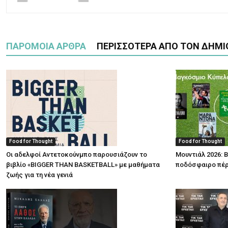
ΠΑΡΟΜΟΙΑ ΑΡΘΡΑ
ΠΕΡΙΣΣΟΤΕΡΑ ΑΠΟ ΤΟΝ ΔΗΜΙ
Food for Thought
Food for Thought
Οι αδελφοί Αντετοκούνμπο παρουσιάζουν το
Μουντιάλ 2026: Β
βιβλίο «BIGGER THAN BASKETBALL» με μαθήματα
ποδόσφαιρο πέρ
ζωής για τη νέα γενιά