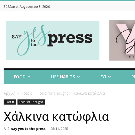
Σάββατο, Αυγούστου 8, 2026
Say
Yes
To
The
Press
FOOD
LIFE HABITS
FYI
P
Αρχική
Post it
Food for Thought
Χάλκινα κατώφλια
Post it
Food for Thought
Χάλκινα κατώφλια
Από
say yes to the press
-
05/11/2025