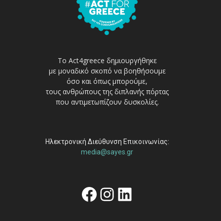
Το Act4greece δημιουργήθηκε
με μοναδικό σκοπό να βοηθήσουμε
όσο και όπως μπορούμε,
τους ανθρώπους της διπλανής πόρτας
που αντιμετωπίζουν δυσκολίες.
Ηλεκτρονική Διεύθυνση Επικοινωνίας:
media@sayes.gr
Facebook
Instagram
Linkedin