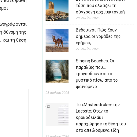
αν ποτέ φωνή.
τάση που αλλάζει τη
υμοι
σύγχρονη αρχιτεκτονική
28 Ιουλίου 2026
αναγράφονται
Βεδουίνοι: Πώς ζουν
τη δύναμη της
σήμερα οι νομάδες της
, και τη θέση
ερήμου;
27 Ιουλίου 2026
Singing Beaches: Οι
παραλίες που…
τραγουδούν και το
μυστικό πίσω από το
φαινόμενο
23 Ιουλίου 2026
Το «Masterstroke» της
Lacoste: Όταν το
κροκοδειλάκι
παραχώρησε τη θέση του
στα απειλούμενα είδη
23 Ιουλίου 2026