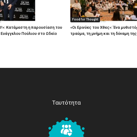
Food for Thought
Ι!»: Κατάμεστη η παρουσίαση του
«Οι Ερινύες του Χθες»: Ένα μυθιστό
υ Ευάγγελου Πούλιου στο Ωδείο
τραύμα, τη μνήμη και τη δύναμη τη
Ταυτότητα