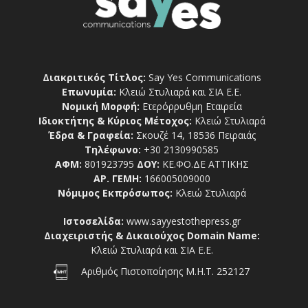
Διακριτικός Τίτλος:
Say Yes Communications
Επωνυμία:
Κλειώ Στυλιαρά και ΣΙΑ Ε.Ε.
Νομική Μορφή:
Ετερόρρυθμη Εταιρεία
Ιδιοκτήτης & Κύριος Μέτοχος:
Κλειώ Στυλιαρά
Έδρα & Γραφεία:
Σκουζέ 14, 18536 Πειραιάς
Τηλέφωνο:
+30 2130990585
ΑΦΜ:
801923795
ΔΟΥ:
ΚΕ.ΦΟ.ΔΕ ΑΤΤΙΚΗΣ
ΑΡ. ΓΕΜΗ:
166005009000
Νόμιμος Εκπρόσωπος:
Κλειώ Στυλιαρά
Ιστοσελίδα:
www.sayyestothepress.gr
Διαχειριστής & Δικαιούχος Domain Name:
Κλειώ Στυλιαρά και ΣΙΑ Ε.Ε.
Αριθμός Πιστοποίησης Μ.Η.Τ. 252127