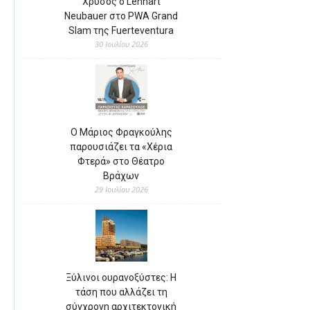
Χρυσός ο Lennart
Neubauer στο PWA Grand
Slam της Fuerteventura
30 Ιουλίου 2026
Ο Μάριος Φραγκούλης
παρουσιάζει τα «Χέρια
Φτερά» στο Θέατρο
Βράχων
29 Ιουλίου 2026
Ξύλινοι ουρανοξύστες: Η
τάση που αλλάζει τη
σύγχρονη αρχιτεκτονική