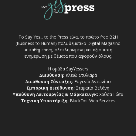
Το Say Yes... to the Press είναι το πρώτο free Β2Η
(Business to Human) πολυθεματικό Digital Magazino
με καθημερινή, ολοκληρωμένη και αξιόπιστη
ενημέρωση με θέματα που αφορούν όλους.
Η ομάδα SayYessers
Διεύθυνση:
Κλειώ Στυλιαρά
Διεύθυνση Σύνταξης:
Ευγενία Αντωνίου
Εμπορική Διεύθυνση:
Σταματία Βελάνη
Υπεύθυνη Λειτουργίας & Μάρκετινγκ:
Χρύσα Γώτα
Τεχνική Υποστήριξη:
BlackDot Web Services