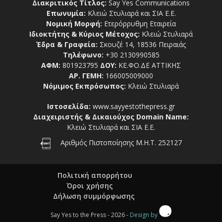
Διακριτικός Τίτλος:
Say Yes Communications
Επωνυμία:
Κλειώ Στυλιαρά και ΣΙΑ Ε.Ε.
Νομική Μορφή:
Ετερόρρυθμη Εταιρεία
Ιδιοκτήτης & Κύριος Μέτοχος:
Κλειώ Στυλιαρά
Έδρα & Γραφεία:
Σκουζέ 14, 18536 Πειραιάς
Τηλέφωνο:
+30 2130990585
ΑΦΜ:
801923795
ΔΟΥ:
ΚΕ.ΦΟ.ΔΕ ΑΤΤΙΚΗΣ
ΑΡ. ΓΕΜΗ:
166005009000
Νόμιμος Εκπρόσωπος:
Κλειώ Στυλιαρά
Ιστοσελίδα:
www.sayyestothepress.gr
Διαχειριστής & Δικαιούχος Domain Name:
Κλειώ Στυλιαρά και ΣΙΑ Ε.Ε.
Αριθμός Πιστοποίησης Μ.Η.Τ. 252127
Πολιτική απορρήτου
Όροι χρήσης
Δήλωση συμμόρφωσης
Say Yes to the Press - 2026 -
Design by