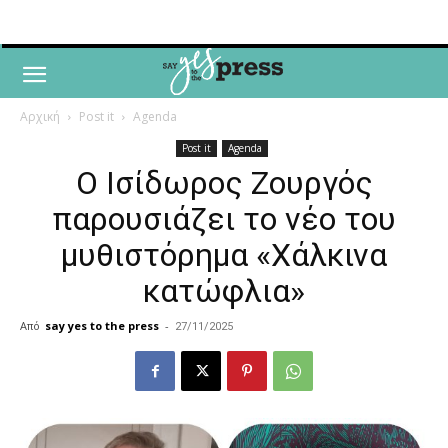
Αρχική
Post it
Agenda
Post it
Agenda
Ο Ισίδωρος Ζουργός
παρουσιάζει το νέο του
μυθιστόρημα «Χάλκινα
κατώφλια»
Από
say yes to the press
-
27/11/2025