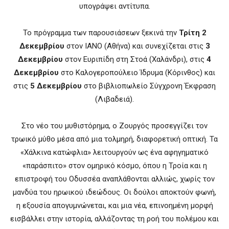
υπογράψει αντίτυπα.
Το πρόγραμμα των παρουσιάσεων ξεκινά την
Τρίτη 2
Δεκεμβρίου
στον ΙΑΝΟ (Αθήνα) και συνεχίζεται στις
3
Δεκεμβρίου
στον Ευριπίδη στη Στοά (Χαλάνδρι), στις
4
Δεκεμβρίου
στο Καλογεροπούλειο Ίδρυμα (Κόρινθος) και
στις
5 Δεκεμβρίου
στο βιβλιοπωλείο Σύγχρονη Έκφραση
(Λιβαδειά).
Στο νέο του μυθιστόρημα, ο Ζουργός προσεγγίζει τον
τρωικό μύθο μέσα από μια τολμηρή, διαφορετική οπτική. Τα
«Χάλκινα κατώφλια» λειτουργούν ως ένα αφηγηματικό
«παράσπιτο» στον ομηρικό κόσμο, όπου η Τροία και η
επιστροφή του Οδυσσέα αναπλάθονται αλλιώς, χωρίς τον
μανδύα του ηρωικού ιδεώδους. Οι δούλοι αποκτούν φωνή,
η εξουσία απογυμνώνεται, και μια νέα, επινοημένη μορφή
εισβάλλει στην ιστορία, αλλάζοντας τη ροή του πολέμου και