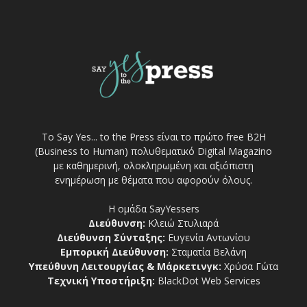
Το Say Yes... to the Press είναι το πρώτο free Β2Η
(Business to Human) πολυθεματικό Digital Magazino
με καθημερινή, ολοκληρωμένη και αξιόπιστη
ενημέρωση με θέματα που αφορούν όλους.
Η ομάδα SayYessers
Διεύθυνση:
Κλειώ Στυλιαρά
Διεύθυνση Σύνταξης:
Ευγενία Αντωνίου
Εμπορική Διεύθυνση:
Σταματία Βελάνη
Υπεύθυνη Λειτουργίας & Μάρκετινγκ:
Χρύσα Γώτα
Τεχνική Υποστήριξη:
BlackDot Web Services