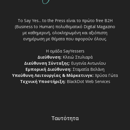
Το Say Yes... to the Press είναι το πρώτο free Β2Η
(Business to Human) πολυθεματικό Digital Magazino
με καθημερινή, ολοκληρωμένη και αξιόπιστη
ενημέρωση με θέματα που αφορούν όλους.
Η ομάδα SayYessers
Διεύθυνση:
Κλειώ Στυλιαρά
Διεύθυνση Σύνταξης:
Ευγενία Αντωνίου
Εμπορική Διεύθυνση:
Σταματία Βελάνη
Υπεύθυνη Λειτουργίας & Μάρκετινγκ:
Χρύσα Γώτα
Τεχνική Υποστήριξη:
BlackDot Web Services
Ταυτότητα