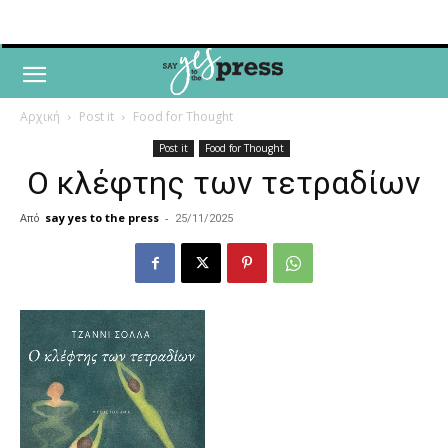
Αρχική
Post it
Food for Thought
Post it
Food for Thought
Ο κλέφτης των τετραδίων
Από
say yes to the press
-
25/11/2025