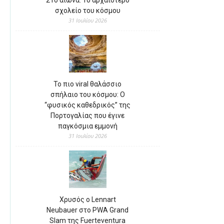
21ο αιώνα: Το αρχαιότερο
σχολείο του κόσμου
31 Ιουλίου 2026
Το πιο viral θαλάσσιο
σπήλαιο του κόσμου: Ο
“φυσικός καθεδρικός” της
Πορτογαλίας που έγινε
παγκόσμια εμμονή
31 Ιουλίου 2026
Χρυσός ο Lennart
Neubauer στο PWA Grand
Slam της Fuerteventura