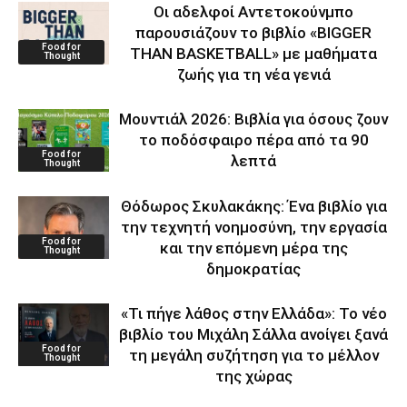
Οι αδελφοί Αντετοκούνμπο
παρουσιάζουν το βιβλίο «BIGGER
Food for
THAN BASKETBALL» με μαθήματα
Thought
ζωής για τη νέα γενιά
Μουντιάλ 2026: Βιβλία για όσους ζουν
το ποδόσφαιρο πέρα από τα 90
Food for
λεπτά
Thought
Θόδωρος Σκυλακάκης: Ένα βιβλίο για
την τεχνητή νοημοσύνη, την εργασία
Food for
και την επόμενη μέρα της
Thought
δημοκρατίας
«Τι πήγε λάθος στην Ελλάδα»: Το νέο
βιβλίο του Μιχάλη Σάλλα ανοίγει ξανά
Food for
τη μεγάλη συζήτηση για το μέλλον
Thought
της χώρας