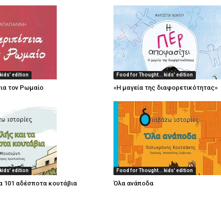
kids' edition
Food for Thought... kids' edition
για τον Ρωμαίο
«Η μαγεία της διαφορετικότητας»
kids' edition
Food for Thought... kids' edition
α 101 αδέσποτα κουτάβια
Όλα ανάποδα