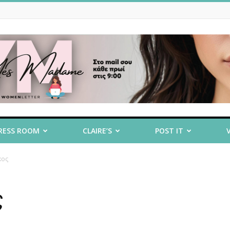
RESS ROOM
CLAIRE’S
POST IT
κος
ς