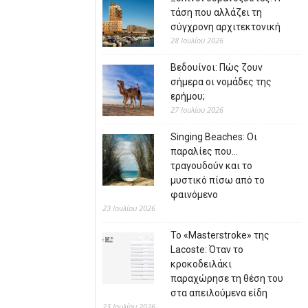
τάση που αλλάζει τη
σύγχρονη αρχιτεκτονική
28 Ιουλίου 2026
Βεδουίνοι: Πώς ζουν
σήμερα οι νομάδες της
ερήμου;
27 Ιουλίου 2026
Singing Beaches: Οι
παραλίες που…
τραγουδούν και το
μυστικό πίσω από το
φαινόμενο
23 Ιουλίου 2026
Το «Masterstroke» της
Lacoste: Όταν το
κροκοδειλάκι
παραχώρησε τη θέση του
στα απειλούμενα είδη
23 Ιουλίου 2026