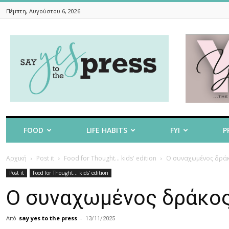
Πέμπτη, Αυγούστου 6, 2026
Say
Yes
To
The
Press
FOOD
LIFE HABITS
FYI
P
Αρχική
Post it
Food for Thought... kids' edition
Ο συναχωμένος δρά
Post it
Food for Thought... kids' edition
Ο συναχωμένος δράκο
Από
say yes to the press
-
13/11/2025