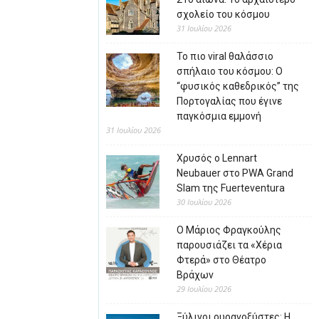
σχολείο του κόσμου
31 Ιουλίου 2026
Το πιο viral θαλάσσιο
σπήλαιο του κόσμου: Ο
“φυσικός καθεδρικός” της
Πορτογαλίας που έγινε
παγκόσμια εμμονή
31 Ιουλίου 2026
Χρυσός ο Lennart
Neubauer στο PWA Grand
Slam της Fuerteventura
30 Ιουλίου 2026
Ο Μάριος Φραγκούλης
παρουσιάζει τα «Χέρια
Φτερά» στο Θέατρο
Βράχων
29 Ιουλίου 2026
Ξύλινοι ουρανοξύστες: Η