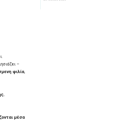
ι.
λησιάζει –
μενη φιλία
,
ης
,
ζονται μέσα