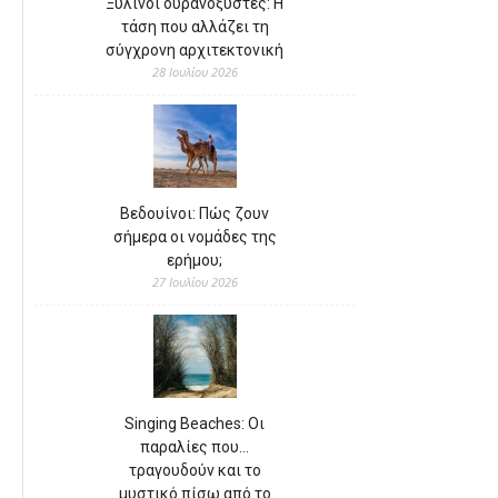
Ξύλινοι ουρανοξύστες: Η
τάση που αλλάζει τη
σύγχρονη αρχιτεκτονική
28 Ιουλίου 2026
Βεδουίνοι: Πώς ζουν
σήμερα οι νομάδες της
ερήμου;
27 Ιουλίου 2026
Singing Beaches: Οι
παραλίες που…
τραγουδούν και το
μυστικό πίσω από το