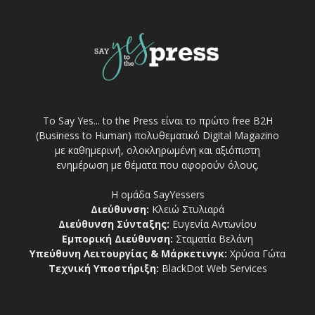
Το Say Yes... to the Press είναι το πρώτο free Β2Η
(Business to Human) πολυθεματικό Digital Magazino
με καθημερινή, ολοκληρωμένη και αξιόπιστη
ενημέρωση με θέματα που αφορούν όλους.
Η ομάδα SayYessers
Διεύθυνση:
Κλειώ Στυλιαρά
Διεύθυνση Σύνταξης:
Ευγενία Αντωνίου
Εμπορική Διεύθυνση:
Σταματία Βελάνη
Υπεύθυνη Λειτουργίας & Μάρκετινγκ:
Χρύσα Γώτα
Τεχνική Υποστήριξη:
BlackDot Web Services