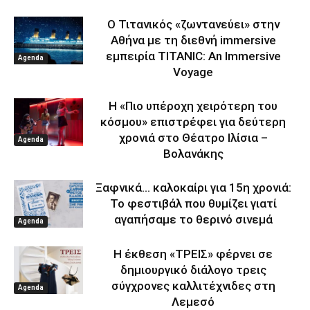
Ο Τιτανικός «ζωντανεύει» στην
Αθήνα με τη διεθνή immersive
εμπειρία TITANIC: An Immersive
Agenda
Voyage
Η «Πιο υπέροχη χειρότερη του
κόσμου» επιστρέφει για δεύτερη
χρονιά στο Θέατρο Ιλίσια –
Agenda
Βολανάκης
Ξαφνικά… καλοκαίρι για 15η χρονιά:
Το φεστιβάλ που θυμίζει γιατί
αγαπήσαμε το θερινό σινεμά
Agenda
Η έκθεση «ΤΡΕΙΣ» φέρνει σε
δημιουργικό διάλογο τρεις
σύγχρονες καλλιτέχνιδες στη
Agenda
Λεμεσό