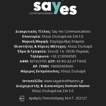
Διακριτικός Τίτλος:
Say Yes Communications
Επωνυμία:
Κλειώ Στυλιαρά και ΣΙΑ Ε.Ε.
Νομική Μορφή:
Ετερόρρυθμη Εταιρεία
Ιδιοκτήτης & Κύριος Μέτοχος:
Κλειώ Στυλιαρά
Έδρα & Γραφεία:
Σκουζέ 14, 18536 Πειραιάς
Τηλέφωνο:
+30 2130990585
ΑΦΜ:
801923795
ΔΟΥ:
ΚΕ.ΦΟ.ΔΕ ΑΤΤΙΚΗΣ
ΑΡ. ΓΕΜΗ:
166005009000
Νόμιμος Εκπρόσωπος:
Κλειώ Στυλιαρά
Ιστοσελίδα:
www.sayyestothepress.gr
Διαχειριστής & Δικαιούχος Domain Name:
Κλειώ Στυλιαρά και ΣΙΑ Ε.Ε.
Αριθμός Πιστοποίησης Μ.Η.Τ. 252127