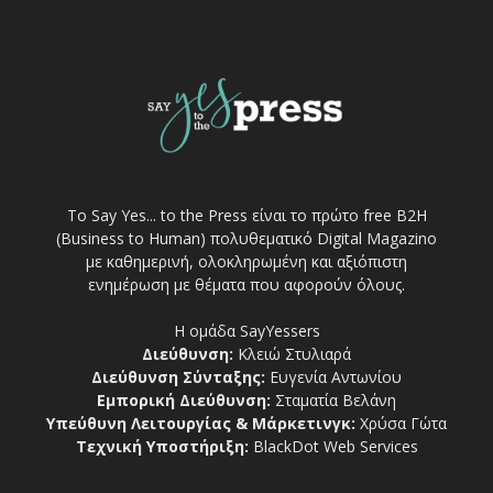
Το Say Yes... to the Press είναι το πρώτο free Β2Η
(Business to Human) πολυθεματικό Digital Magazino
με καθημερινή, ολοκληρωμένη και αξιόπιστη
ενημέρωση με θέματα που αφορούν όλους.
Η ομάδα SayYessers
Διεύθυνση:
Κλειώ Στυλιαρά
Διεύθυνση Σύνταξης:
Ευγενία Αντωνίου
Εμπορική Διεύθυνση:
Σταματία Βελάνη
Υπεύθυνη Λειτουργίας & Μάρκετινγκ:
Χρύσα Γώτα
Τεχνική Υποστήριξη:
BlackDot Web Services