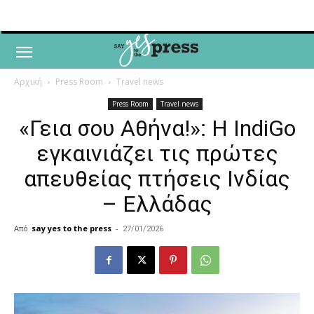
Αρχική
Press Room
Travel news
Press Room
Travel news
«Γεια σου Αθήνα!»: Η IndiGo
εγκαινιάζει τις πρώτες
απευθείας πτήσεις Ινδίας
– Ελλάδας
Από
say yes to the press
-
27/01/2026