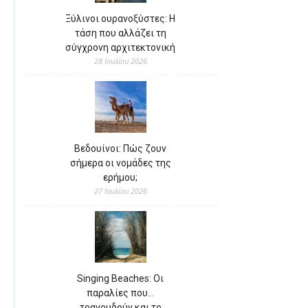
Ξύλινοι ουρανοξύστες: Η
τάση που αλλάζει τη
σύγχρονη αρχιτεκτονική
28 Ιουλίου 2026
Βεδουίνοι: Πώς ζουν
σήμερα οι νομάδες της
ερήμου;
27 Ιουλίου 2026
Singing Beaches: Οι
παραλίες που…
τραγουδούν και το