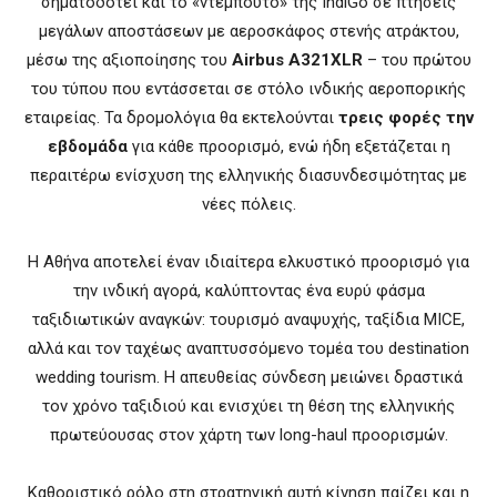
σηματοδοτεί και το «ντεμπούτο» της IndiGo σε πτήσεις
μεγάλων αποστάσεων με αεροσκάφος στενής ατράκτου,
μέσω της αξιοποίησης του
Airbus A321XLR
– του πρώτου
του τύπου που εντάσσεται σε στόλο ινδικής αεροπορικής
εταιρείας. Τα δρομολόγια θα εκτελούνται
τρεις φορές την
εβδομάδα
για κάθε προορισμό, ενώ ήδη εξετάζεται η
περαιτέρω ενίσχυση της ελληνικής διασυνδεσιμότητας με
νέες πόλεις.
Η Αθήνα αποτελεί έναν ιδιαίτερα ελκυστικό προορισμό για
την ινδική αγορά, καλύπτοντας ένα ευρύ φάσμα
ταξιδιωτικών αναγκών: τουρισμό αναψυχής, ταξίδια MICE,
αλλά και τον ταχέως αναπτυσσόμενο τομέα του destination
wedding tourism. Η απευθείας σύνδεση μειώνει δραστικά
τον χρόνο ταξιδιού και ενισχύει τη θέση της ελληνικής
πρωτεύουσας στον χάρτη των long-haul προορισμών.
Καθοριστικό ρόλο στη στρατηγική αυτή κίνηση παίζει και η