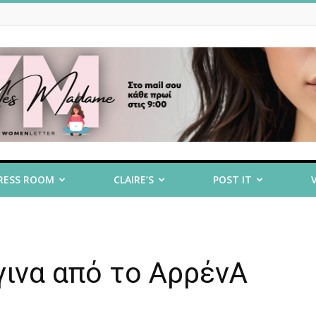
RESS ROOM
CLAIRE’S
POST IT
γινα από το ΑρρένΑ