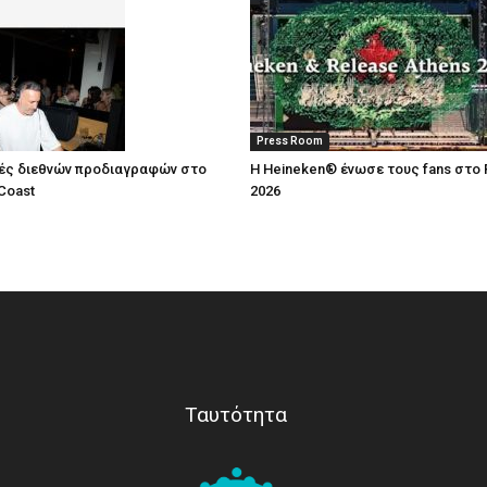
Press Room
ές διεθνών προδιαγραφών στο
Η Heineken® ένωσε τους fans στο 
Coast
2026
Ταυτότητα