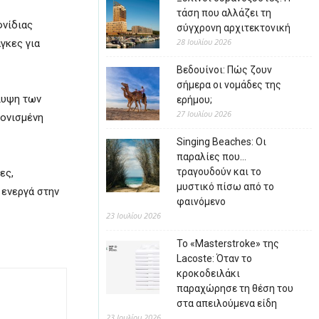
τάση που αλλάζει τη
φνίδιας
σύγχρονη αρχιτεκτονική
28 Ιουλίου 2026
γκες για
Βεδουίνοι: Πώς ζουν
σήμερα οι νομάδες της
λυψη των
ερήμου;
27 Ιουλίου 2026
τονισμένη
Singing Beaches: Οι
παραλίες που…
τραγουδούν και το
ες,
μυστικό πίσω από το
 ενεργά στην
φαινόμενο
23 Ιουλίου 2026
Το «Masterstroke» της
Lacoste: Όταν το
κροκοδειλάκι
παραχώρησε τη θέση του
στα απειλούμενα είδη
23 Ιουλίου 2026