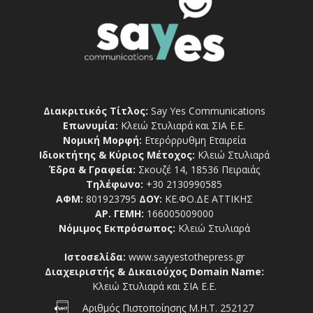
Διακριτικός Τίτλος:
Say Yes Communications
Επωνυμία:
Κλειώ Στυλιαρά και ΣΙΑ Ε.Ε.
Νομική Μορφή:
Ετερόρρυθμη Εταιρεία
Ιδιοκτήτης & Κύριος Μέτοχος:
Κλειώ Στυλιαρά
Έδρα & Γραφεία:
Σκουζέ 14, 18536 Πειραιάς
Τηλέφωνο:
+30 2130990585
ΑΦΜ:
801923795
ΔΟΥ:
ΚΕ.ΦΟ.ΔΕ ΑΤΤΙΚΗΣ
ΑΡ. ΓΕΜΗ:
166005009000
Νόμιμος Εκπρόσωπος:
Κλειώ Στυλιαρά
Ιστοσελίδα:
www.sayyestothepress.gr
Διαχειριστής & Δικαιούχος Domain Name:
Κλειώ Στυλιαρά και ΣΙΑ Ε.Ε.
Αριθμός Πιστοποίησης Μ.Η.Τ. 252127