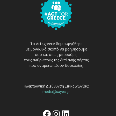
Το Act4greece δημιουργήθηκε
με μοναδικό σκοπό να βοηθήσουμε
όσο και όπως μπορούμε,
τους ανθρώπους της διπλανής πόρτας
που αντιμετωπίζουν δυσκολίες.
Ηλεκτρονική Διεύθυνση Επικοινωνίας:
media@sayes.gr
Facebook
Instagram
Linkedin