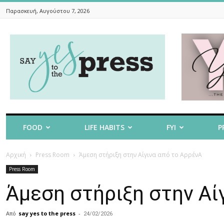
Παρασκευή, Αυγούστου 7, 2026
Say
Yes
To
The
Press
FOOD
LIFE HABITS
FYI
P
Αρχική
Press Room
Άμεση στήριξη στην Αίγινα από το ΑρρένΑ
Press Room
Άμεση στήριξη στην Αί
Από
say yes to the press
-
24/02/2026