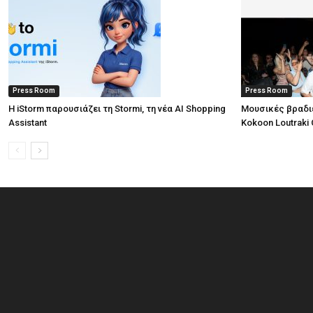
Press Room
Press Room
Η iStorm παρουσιάζει τη Stormi, τη νέα AI Shopping
Μουσικές βραδι
Assistant
Kokoon Loutraki 