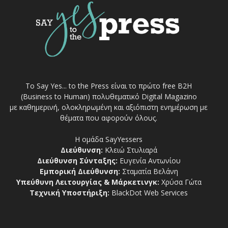
Το Say Yes... to the Press είναι το πρώτο free Β2Η
(Business to Human) πολυθεματικό Digital Magazino
με καθημερινή, ολοκληρωμένη και αξιόπιστη ενημέρωση με
θέματα που αφορούν όλους.
Η ομάδα SayYessers
Διεύθυνση:
Κλειώ Στυλιαρά
Διεύθυνση Σύνταξης:
Ευγενία Αντωνίου
Εμπορική Διεύθυνση:
Σταματία Βελάνη
Υπεύθυνη Λειτουργίας & Μάρκετινγκ:
Χρύσα Γώτα
Τεχνική Υποστήριξη:
BlackDot Web Services