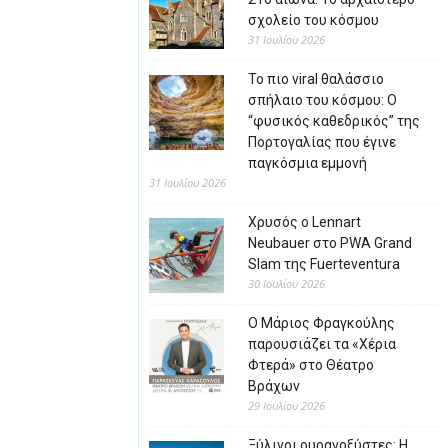
σχολείο του κόσμου
31 Ιουλίου 2026
Το πιο viral θαλάσσιο
σπήλαιο του κόσμου: Ο
“φυσικός καθεδρικός” της
Πορτογαλίας που έγινε
παγκόσμια εμμονή
31 Ιουλίου 2026
Χρυσός ο Lennart
Neubauer στο PWA Grand
Slam της Fuerteventura
30 Ιουλίου 2026
Ο Μάριος Φραγκούλης
παρουσιάζει τα «Χέρια
Φτερά» στο Θέατρο
Βράχων
29 Ιουλίου 2026
Ξύλινοι ουρανοξύστες: Η