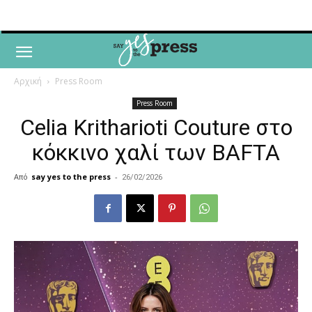
Αρχική
Press Room
Press Room
Celia Kritharioti Couture στο
κόκκινο χαλί των BAFTA
Από
say yes to the press
-
26/02/2026