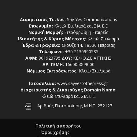
Διακριτικός Τίτλος:
Say Yes Communications
Επωνυμία:
Κλειώ Στυλιαρά και ΣΙΑ Ε.Ε.
Νομική Μορφή:
Ετερόρρυθμη Εταιρεία
Ιδιοκτήτης & Κύριος Μέτοχος:
Κλειώ Στυλιαρά
Έδρα & Γραφεία:
Σκουζέ 14, 18536 Πειραιάς
Τηλέφωνο:
+30 2130990585
ΑΦΜ:
801923795
ΔΟΥ:
ΚΕ.ΦΟ.ΔΕ ΑΤΤΙΚΗΣ
ΑΡ. ΓΕΜΗ:
166005009000
Νόμιμος Εκπρόσωπος:
Κλειώ Στυλιαρά
Ιστοσελίδα:
www.sayyestothepress.gr
Διαχειριστής & Δικαιούχος Domain Name:
Κλειώ Στυλιαρά και ΣΙΑ Ε.Ε.
Αριθμός Πιστοποίησης Μ.Η.Τ. 252127
Πολιτική απορρήτου
Όροι χρήσης