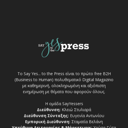
Το Say Yes... to the Press είναι το πρώτο free Β2Η
(Business to Human) πολυθεματικό Digital Magazino
με καθημερινή, ολοκληρωμένη και αξιόπιστη
ενημέρωση με θέματα που αφορούν όλους.
Η ομάδα SayYessers
Διεύθυνση:
Κλειώ Στυλιαρά
Διεύθυνση Σύνταξης:
Ευγενία Αντωνίου
Εμπορική Διεύθυνση:
Σταματία Βελάνη
Υπεύθυνη Λειτουργίας & Μάρκετινγκ:
Χρύσα Γώτα