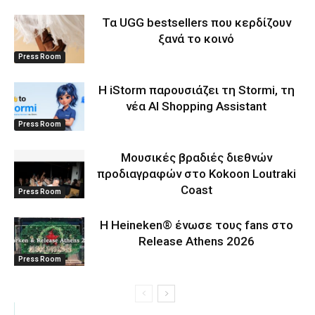
Τα UGG bestsellers που κερδίζουν
ξανά το κοινό
Press Room
Η iStorm παρουσιάζει τη Stormi, τη
νέα AI Shopping Assistant
Press Room
Μουσικές βραδιές διεθνών
προδιαγραφών στο Kokoon Loutraki
Coast
Press Room
Η Heineken® ένωσε τους fans στο
Release Athens 2026
Press Room