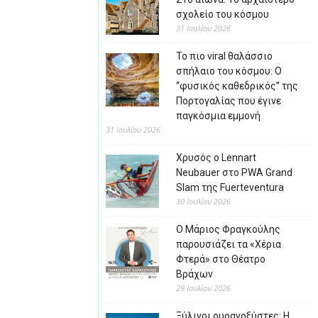
σχολείο του κόσμου
31 Ιουλίου 2026
Το πιο viral θαλάσσιο
σπήλαιο του κόσμου: Ο
“φυσικός καθεδρικός” της
Πορτογαλίας που έγινε
παγκόσμια εμμονή
31 Ιουλίου 2026
Χρυσός ο Lennart
Neubauer στο PWA Grand
Slam της Fuerteventura
30 Ιουλίου 2026
Ο Μάριος Φραγκούλης
παρουσιάζει τα «Χέρια
Φτερά» στο Θέατρο
Βράχων
29 Ιουλίου 2026
Ξύλινοι ουρανοξύστες: Η