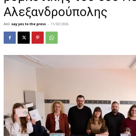
Αλεξανδρούπολης
Από
say yes to the press
-
11/02/2026