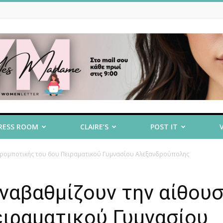
RESS ROOM
CLAIRE’S
POST IT
α ρομποτικής του 6ου Πειραματικού Γυμνασίου Αλεξανδρούπολης
αναβαθμίζουν την αίθου
ειραματικού Γυμνασίου