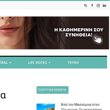
VIRAL
LIFE ROCKS
ΤΕΥΧΗ
ΤΕΛΕΥΤΑΙΑ ΘΕΜΑΤΑ
σα
Από τον Μεσαίωνα στον
21ο αιώνα: Το αρχαιότερο