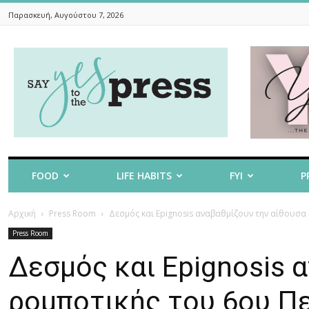
Παρασκευή, Αυγούστου 7, 2026
Say
Yes
To
The
Press
FOOD
LIFE HABITS
FYI
P
Αρχική
Press Room
Δεσμός και Epignosis αναβαθμίζουν την αίθουσ
Press Room
Δεσμός και Epignosis 
ρομποτικής του 6ου Π