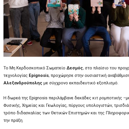
Το Μη Κερδοσκοπικό Σωματείο
Δεσμός
, στο πλαίσιο του προγ
τεχνολογίας
Epignosis
, προχώρησε στην ουσιαστική αναβάθμισ
Αλεξανδρούπολης
με σύγχρονο εκπαιδευτικό εξοπλισμό.
Η δωρεά της Epignosis περιλάμβανε δεκάδες κιτ ρομποτικής –με
Φυσικής, Χημείας και Γεωλογίας, πύργους υπολογιστών, τρισδι
τρόπο διδασκαλίας των Θετικών Επιστημών και της Πληροφορικ
την πράξη.