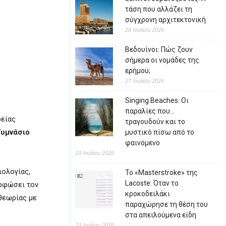
τάση που αλλάζει τη
σύγχρονη αρχιτεκτονική
28 Ιουλίου 2026
Βεδουίνοι: Πώς ζουν
σήμερα οι νομάδες της
ερήμου;
27 Ιουλίου 2026
Singing Beaches: Οι
παραλίες που…
ρείας
τραγουδούν και το
Γυμνάσιο
μυστικό πίσω από το
φαινόμενο
23 Ιουλίου 2026
ιολογίας,
Το «Masterstroke» της
Lacoste: Όταν το
ορφώσει τον
κροκοδειλάκι
θεωρίας με
παραχώρησε τη θέση του
στα απειλούμενα είδη
23 Ιουλίου 2026