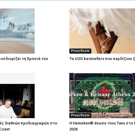
Press Room
οσδιορίζει τη δροσιά του
Τα UGG bestsellers που κερδίζουν 
Press Room
ές διεθνών προδιαγραφών στο
Η Heineken® ένωσε τους fans στο 
Coast
2026