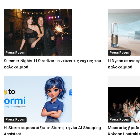
Press Room
Press Room
Summer Nights: Η Stradivarius ντύνει τις νύχτες του
Η Dyson επαναπρ
καλοκαιριού
καλοκαιριού
Press Room
Press Room
Η iStorm παρουσιάζει τη Stormi, τη νέα AI Shopping
Μουσικές βραδι
Assistant
Kokoon Loutraki 