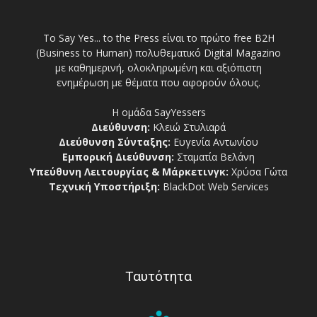
Το Say Yes... to the Press είναι το πρώτο free Β2Η
(Business to Human) πολυθεματικό Digital Magazino
με καθημερινή, ολοκληρωμένη και αξιόπιστη
ενημέρωση με θέματα που αφορούν όλους.
Η ομάδα SayYessers
Διεύθυνση:
Κλειώ Στυλιαρά
Διεύθυνση Σύνταξης:
Ευγενία Αντωνίου
Εμπορική Διεύθυνση:
Σταματία Βελάνη
Υπεύθυνη Λειτουργίας & Μάρκετινγκ:
Χρύσα Γώτα
Τεχνική Υποστήριξη:
BlackDot Web Services
Ταυτότητα