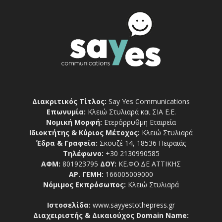
Διακριτικός Τίτλος:
Say Yes Communications
Επωνυμία:
Κλειώ Στυλιαρά και ΣΙΑ Ε.Ε.
Νομική Μορφή:
Ετερόρρυθμη Εταιρεία
Ιδιοκτήτης & Κύριος Μέτοχος:
Κλειώ Στυλιαρά
Έδρα & Γραφεία:
Σκουζέ 14, 18536 Πειραιάς
Τηλέφωνο:
+30 2130990585
ΑΦΜ:
801923795
ΔΟΥ:
ΚΕ.ΦΟ.ΔΕ ΑΤΤΙΚΗΣ
ΑΡ. ΓΕΜΗ:
166005009000
Νόμιμος Εκπρόσωπος:
Κλειώ Στυλιαρά
Ιστοσελίδα:
www.sayyestothepress.gr
Διαχειριστής & Δικαιούχος Domain Name: