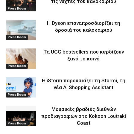
τις νύχτες του καλοκαιριού
Press Room
Η Dyson επαναπροσδιορίζει τη
δροσιά του καλοκαιριού
Press Room
Τα UGG bestsellers που κερδίζουν
ξανά το κοινό
Press Room
Η iStorm παρουσιάζει τη Stormi, τη
νέα AI Shopping Assistant
Press Room
Μουσικές βραδιές διεθνών
προδιαγραφών στο Kokoon Loutraki
Coast
Press Room