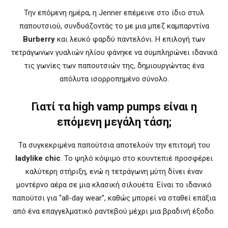
Την επόμενη ημέρα, η Jenner επέμεινε στο ίδιο στυλ
παπουτσιού, συνδυάζοντάς το με μια μπεζ καμπαρντίνα
Burberry
και λευκό φαρδύ παντελόνι. Η επιλογή των
τετράγωνων γυαλιών ηλίου φάνηκε να συμπληρώνει ιδανικά
τις γωνίες των παπουτσιών της, δημιουργώντας ένα
απόλυτα ισορροπημένο σύνολο.
Γιατί τα high vamp pumps είναι η
επόμενη μεγάλη τάση;
Τα συγκεκριμένα παπούτσια αποτελούν την επιτομή του
ladylike chic
. Το ψηλό κόψιμο στο κουντεπιέ προσφέρει
καλύτερη στήριξη, ενώ η τετράγωνη μύτη δίνει έναν
μοντέρνο αέρα σε μια κλασική σιλουέτα. Είναι το ιδανικό
παπούτσι για “all-day wear”, καθώς μπορεί να σταθεί επάξια
από ένα επαγγελματικό ραντεβού μέχρι μια βραδινή έξοδο.