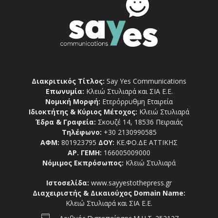
Διακριτικός Τίτλος:
Say Yes Communications
Επωνυμία:
Κλειώ Στυλιαρά και ΣΙΑ Ε.Ε.
Νομική Μορφή:
Ετερόρρυθμη Εταιρεία
Ιδιοκτήτης & Κύριος Μέτοχος:
Κλειώ Στυλιαρά
Έδρα & Γραφεία:
Σκουζέ 14, 18536 Πειραιάς
Τηλέφωνο:
+30 2130990585
ΑΦΜ:
801923795
ΔΟΥ:
ΚΕ.ΦΟ.ΔΕ ΑΤΤΙΚΗΣ
ΑΡ. ΓΕΜΗ:
166005009000
Νόμιμος Εκπρόσωπος:
Κλειώ Στυλιαρά
Ιστοσελίδα:
www.sayyestothepress.gr
Διαχειριστής & Δικαιούχος Domain Name:
Κλειώ Στυλιαρά και ΣΙΑ Ε.Ε.