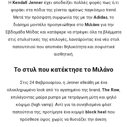
Η
Kendall Jenner
έχει αποδείξει πολλές φορές πως ό,τι
φοράει στα πόδια της γίνεται αμέσως παγκόσμιο trend.
Μετά την πρόσφατη συμφωνία της με την
Adidas
, το
διάσημο μοντέλο προσγειώθηκε στο
Μιλάνο
για την
Εβδομάδα Μόδας και κατάφερε να στρέψει όλα τα βλέμματα
στις στυλιστικές της επιλογές, λανσάροντας ένα νέο στυλ
παπουτσιού που αποπνέει θηλυκότητα και σοφιστικέ
αισθητική.
Το στυλ που κατέκτησε το Μιλάνο
Στις 24 Φεβρουαρίου, η Jenner εθεάθη με ένα
ολοκληρωμένο look από το αγαπημένο της brand,
The Row
,
επιλέγοντας μαύρα pumps με τετράγωνη μύτη και ψηλό
κόψιμο (high vamp). Αντί για τα συνηθισμένα φλατ
παπούτσια της, προτίμησε ένα κομψό
block heel
που
πρόσθεσε ύψος χωρίς να θυσιάζει την άνεση.