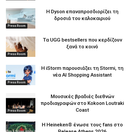
Η Dyson επαναπροσδιορίζει τη
δροσιά του καλοκαιριού
Press Room
Τα UGG bestsellers που κερδίζουν
ξανά το κοινό
Press Room
Η iStorm παρουσιάζει τη Stormi, τη
νέα AI Shopping Assistant
Press Room
Μουσικές βραδιές διεθνών
προδιαγραφών στο Kokoon Loutraki
Coast
Press Room
Η Heineken® ένωσε τους fans στο
Release Athens 2026