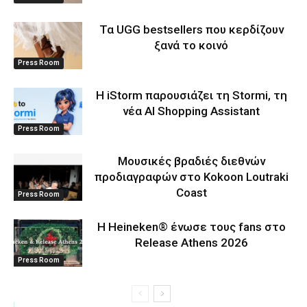
Τα UGG bestsellers που κερδίζουν
ξανά το κοινό
Press Room
Η iStorm παρουσιάζει τη Stormi, τη
νέα AI Shopping Assistant
Press Room
Μουσικές βραδιές διεθνών
προδιαγραφών στο Kokoon Loutraki
Coast
Press Room
Η Heineken® ένωσε τους fans στο
Release Athens 2026
Press Room