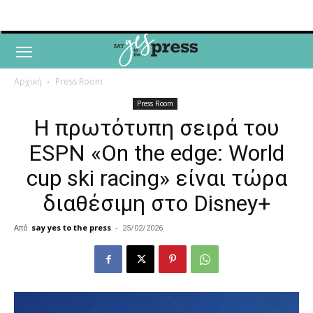
Αρχική
Press Room
Press Room
Η πρωτότυπη σειρά του
ESPN «On the edge: World
cup ski racing» είναι τώρα
διαθέσιμη στο Disney+
Από
say yes to the press
-
25/02/2026