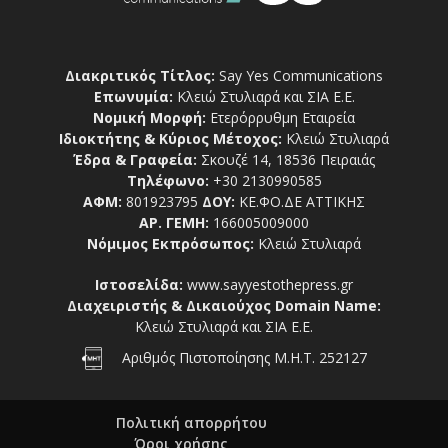
Διακριτικός Τίτλος:
Say Yes Communications
Επωνυμία:
Κλειώ Στυλιαρά και ΣΙΑ Ε.Ε.
Νομική Μορφή:
Ετερόρρυθμη Εταιρεία
Ιδιοκτήτης & Κύριος Μέτοχος:
Κλειώ Στυλιαρά
Έδρα & Γραφεία:
Σκουζέ 14, 18536 Πειραιάς
Τηλέφωνο:
+30 2130990585
ΑΦΜ:
801923795
ΔΟΥ:
ΚΕ.ΦΟ.ΔΕ ΑΤΤΙΚΗΣ
ΑΡ. ΓΕΜΗ:
166005009000
Νόμιμος Εκπρόσωπος:
Κλειώ Στυλιαρά
Ιστοσελίδα:
www.sayyestothepress.gr
Διαχειριστής & Δικαιούχος Domain Name:
Κλειώ Στυλιαρά και ΣΙΑ Ε.Ε.
Αριθμός Πιστοποίησης Μ.Η.Τ. 252127
Πολιτική απορρήτου
Όροι χρήσης