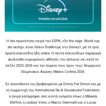
Η νέα πρωτότυπη σειρά του
ESPN
, «On the edge: World cup
ski racing», είναι πλέον διαθέσιμη στο
Disney+
, με τα τρία
πρώτα επεισόδια ήδη online. Η πεντά επεισοδίων παραγωγή
ακολουθεί κορυφαίους αθλητές του αλπικού σκι κατά τη
σεζόν 2025-2026 και την πορεία τους προς τους
Χειμερινοί
Ολυμπιακοί Αγώνες Milano Cortina 2026
.
Σε σκηνοθεσία του βραβευμένου με Emmy
Pat Dimon
και με
τη συμμετοχή της
International Ski & Snowboard Federation
,
η σειρά καταγράφει από κοντά ονόματα όπως η
Mikaela
Shiffrin
, η
Lindsey Vonn
, ο
Marco Odermatt
και ο
Lucas