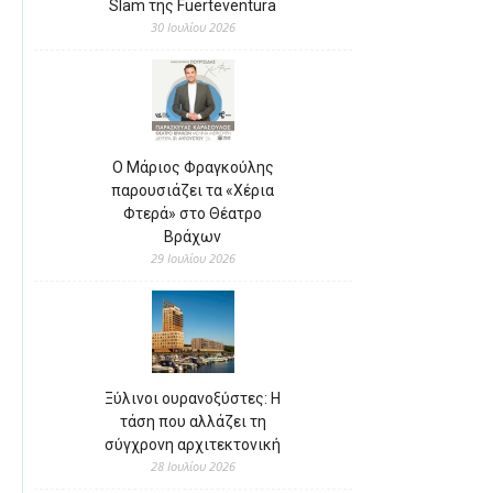
Slam της Fuerteventura
30 Ιουλίου 2026
Ο Μάριος Φραγκούλης
παρουσιάζει τα «Χέρια
Φτερά» στο Θέατρο
Βράχων
29 Ιουλίου 2026
Ξύλινοι ουρανοξύστες: Η
τάση που αλλάζει τη
σύγχρονη αρχιτεκτονική
28 Ιουλίου 2026