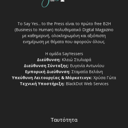
Το Say Yes... to the Press είναι το πρώτο free Β2Η
(Business to Human) πολυθεματικό Digital Magazino
με καθημερινή, ολοκληρωμένη και αξιόπιστη
ενημέρωση με θέματα που αφορούν όλους.
Η ομάδα SayYessers
Διεύθυνση:
Κλειώ Στυλιαρά
Διεύθυνση Σύνταξης:
Ευγενία Αντωνίου
Εμπορική Διεύθυνση:
Σταματία Βελάνη
Υπεύθυνη Λειτουργίας & Μάρκετινγκ:
Χρύσα Γώτα
Τεχνική Υποστήριξη:
BlackDot Web Services
Ταυτότητα