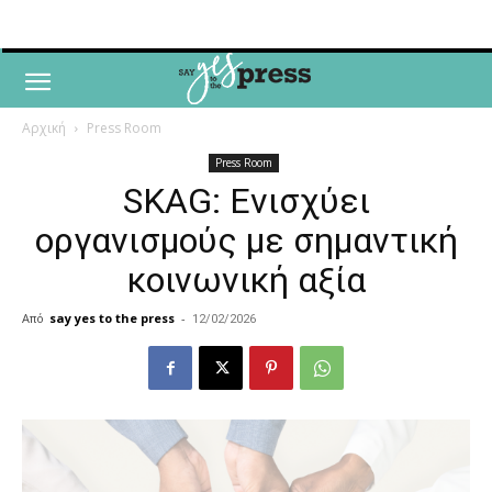
Αρχική
Press Room
Press Room
SKAG: Ενισχύει
οργανισμούς με σημαντική
κοινωνική αξία
Από
say yes to the press
-
12/02/2026