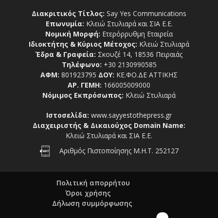
Διακριτικός Τίτλος:
Say Yes Communications
Επωνυμία:
Κλειώ Στυλιαρά και ΣΙΑ Ε.Ε.
Νομική Μορφή:
Ετερόρρυθμη Εταιρεία
Ιδιοκτήτης & Κύριος Μέτοχος:
Κλειώ Στυλιαρά
Έδρα & Γραφεία:
Σκουζέ 14, 18536 Πειραιάς
Τηλέφωνο:
+30 2130990585
ΑΦΜ:
801923795
ΔΟΥ:
ΚΕ.ΦΟ.ΔΕ ΑΤΤΙΚΗΣ
ΑΡ. ΓΕΜΗ:
166005009000
Νόμιμος Εκπρόσωπος:
Κλειώ Στυλιαρά
Ιστοσελίδα:
www.sayyestothepress.gr
Διαχειριστής & Δικαιούχος Domain Name:
Κλειώ Στυλιαρά και ΣΙΑ Ε.Ε.
Αριθμός Πιστοποίησης Μ.Η.Τ. 252127
Πολιτική απορρήτου
Όροι χρήσης
Δήλωση συμμόρφωσης