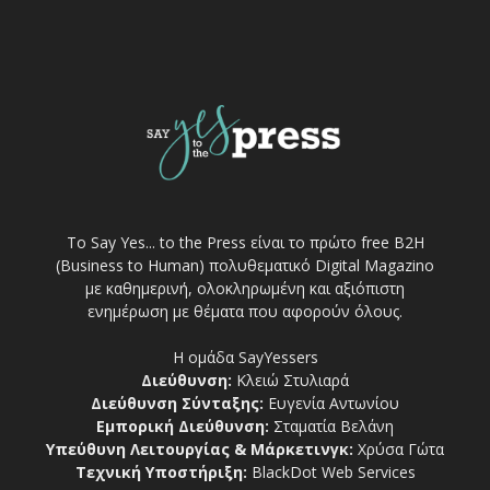
Το Say Yes... to the Press είναι το πρώτο free Β2Η
(Business to Human) πολυθεματικό Digital Magazino
με καθημερινή, ολοκληρωμένη και αξιόπιστη
ενημέρωση με θέματα που αφορούν όλους.
Η ομάδα SayYessers
Διεύθυνση:
Κλειώ Στυλιαρά
Διεύθυνση Σύνταξης:
Ευγενία Αντωνίου
Εμπορική Διεύθυνση:
Σταματία Βελάνη
Υπεύθυνη Λειτουργίας & Μάρκετινγκ:
Χρύσα Γώτα
Τεχνική Υποστήριξη:
BlackDot Web Services