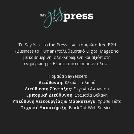
Το Say Yes... to the Press είναι το πρώτο free Β2Η
(Business to Human) πολυθεματικό Digital Magazino
με καθημερινή, ολοκληρωμένη και αξιόπιστη
ενημέρωση με θέματα που αφορούν όλους.
Η ομάδα SayYessers
Διεύθυνση:
Κλειώ Στυλιαρά
Διεύθυνση Σύνταξης:
Ευγενία Αντωνίου
Εμπορική Διεύθυνση:
Σταματία Βελάνη
Υπεύθυνη Λειτουργίας & Μάρκετινγκ:
Χρύσα Γώτα
Τεχνική Υποστήριξη:
BlackDot Web Services