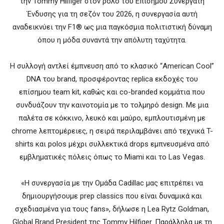
την Tommy Hilfiger στον ρόλο του Επίσημου Συνεργάτη
Ένδυσης για τη σεζόν του 2026, η συνεργασία αυτή
αναδεικνύει την F1® ως μια παγκόσμια πολιτιστική δύναμη
όπου η μόδα συναντά την απόλυτη ταχύτητα.
Η συλλογή αντλεί έμπνευση από το κλασικό “American Cool”
DNA του brand, προσφέροντας replica εκδοχές του
επίσημου team kit, καθώς και co-branded κομμάτια που
συνδυάζουν την καινοτομία με το τολμηρό design. Με μια
παλέτα σε κόκκινο, λευκό και μαύρο, εμπλουτισμένη με
chrome λεπτομέρειες, η σειρά περιλαμβάνει από τεχνικά T-
shirts και polos μέχρι συλλεκτικά drops εμπνευσμένα από
εμβληματικές πόλεις όπως το Miami και το Las Vegas.
«Η συνεργασία με την Ομάδα Cadillac μας επιτρέπει να
δημιουργήσουμε prep classics που είναι δυναμικά και
σχεδιασμένα για τους fans», δήλωσε η Lea Rytz Goldman,
Global Brand President της Tommy Hilfiger. Παράλληλα με τη