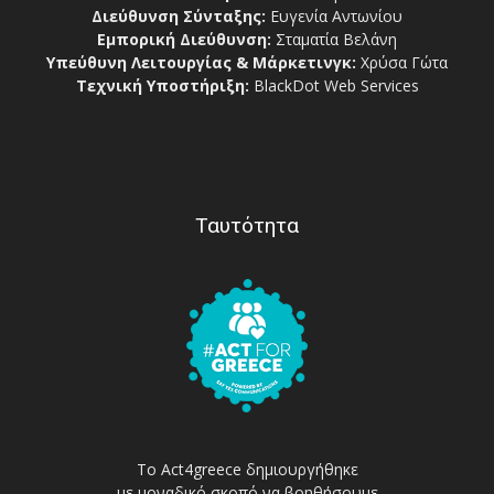
Διεύθυνση Σύνταξης:
Ευγενία Αντωνίου
Εμπορική Διεύθυνση:
Σταματία Βελάνη
Υπεύθυνη Λειτουργίας & Μάρκετινγκ:
Χρύσα Γώτα
Τεχνική Υποστήριξη:
BlackDot Web Services
Ταυτότητα
Το Act4greece δημιουργήθηκε
με μοναδικό σκοπό να βοηθήσουμε