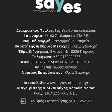
Διακριτικός Τίτλος:
Say Yes Communications
Επωνυμία:
Κλειώ Στυλιαρά και ΣΙΑ Ε.Ε.
Νομική Μορφή:
Ετερόρρυθμη Εταιρεία
Ιδιοκτήτης & Κύριος Μέτοχος:
Κλειώ Στυλιαρά
Έδρα & Γραφεία:
Σκουζέ 14, 18536 Πειραιάς
Τηλέφωνο:
+30 2130990585
ΑΦΜ:
801923795
ΔΟΥ:
ΚΕ.ΦΟ.ΔΕ ΑΤΤΙΚΗΣ
ΑΡ. ΓΕΜΗ:
166005009000
Νόμιμος Εκπρόσωπος:
Κλειώ Στυλιαρά
Ιστοσελίδα:
www.sayyestothepress.gr
Διαχειριστής & Δικαιούχος Domain Name:
Κλειώ Στυλιαρά και ΣΙΑ Ε.Ε.
Αριθμός Πιστοποίησης Μ.Η.Τ. 252127