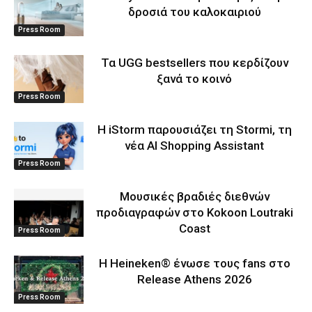
δροσιά του καλοκαιριού
Press Room
Τα UGG bestsellers που κερδίζουν
ξανά το κοινό
Press Room
Η iStorm παρουσιάζει τη Stormi, τη
νέα AI Shopping Assistant
Press Room
Μουσικές βραδιές διεθνών
προδιαγραφών στο Kokoon Loutraki
Coast
Press Room
Η Heineken® ένωσε τους fans στο
Release Athens 2026
Press Room