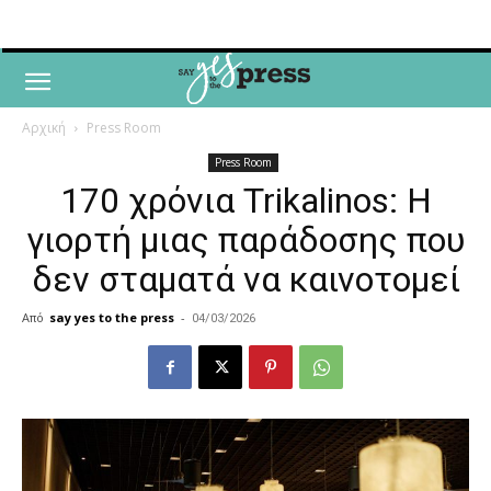
Αρχική
Press Room
Press Room
170 χρόνια Trikalinos: Η
γιορτή μιας παράδοσης που
δεν σταματά να καινοτομεί
Από
say yes to the press
-
04/03/2026