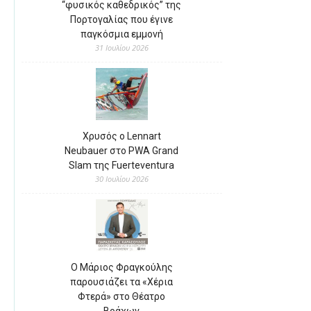
“φυσικός καθεδρικός” της
Πορτογαλίας που έγινε
παγκόσμια εμμονή
31 Ιουλίου 2026
Χρυσός ο Lennart
Neubauer στο PWA Grand
Slam της Fuerteventura
30 Ιουλίου 2026
Ο Μάριος Φραγκούλης
παρουσιάζει τα «Χέρια
Φτερά» στο Θέατρο
Βράχων