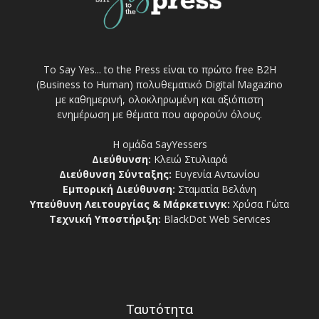
Το Say Yes... to the Press είναι το πρώτο free Β2Η
(Business to Human) πολυθεματικό Digital Magazino
με καθημερινή, ολοκληρωμένη και αξιόπιστη
ενημέρωση με θέματα που αφορούν όλους.
Η ομάδα SayYessers
Διεύθυνση:
Κλειώ Στυλιαρά
Διεύθυνση Σύνταξης:
Ευγενία Αντωνίου
Εμπορική Διεύθυνση:
Σταματία Βελάνη
Υπεύθυνη Λειτουργίας & Μάρκετινγκ:
Χρύσα Γώτα
Τεχνική Υποστήριξη:
BlackDot Web Services
Ταυτότητα