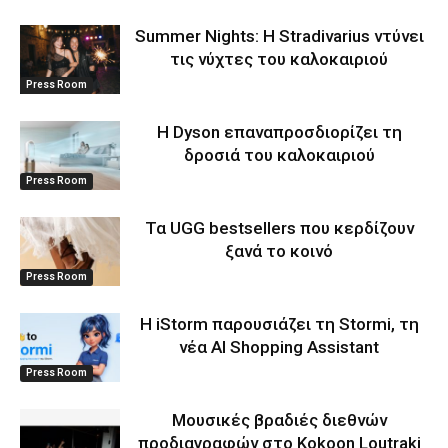
Summer Nights: Η Stradivarius ντύνει
τις νύχτες του καλοκαιριού
Press Room
Η Dyson επαναπροσδιορίζει τη
δροσιά του καλοκαιριού
Press Room
Τα UGG bestsellers που κερδίζουν
ξανά το κοινό
Press Room
Η iStorm παρουσιάζει τη Stormi, τη
νέα AI Shopping Assistant
Press Room
Μουσικές βραδιές διεθνών
προδιαγραφών στο Kokoon Loutraki