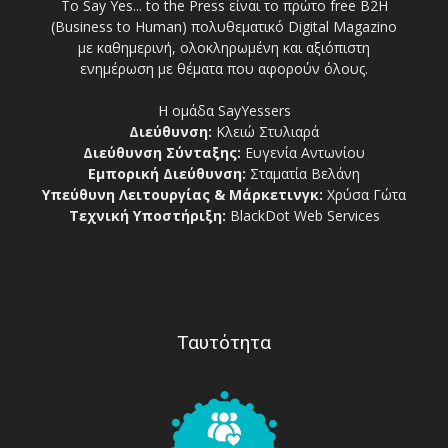
Το Say Yes... to the Press είναι το πρώτο free Β2Η
(Business to Human) πολυθεματικό Digital Magazino
με καθημερινή, ολοκληρωμένη και αξιόπιστη
ενημέρωση με θέματα που αφορούν όλους.
Η ομάδα SayYessers
Διεύθυνση:
Κλειώ Στυλιαρά
Διεύθυνση Σύνταξης:
Ευγενία Αντωνίου
Εμπορική Διεύθυνση:
Σταματία Βελάνη
Υπεύθυνη Λειτουργίας & Μάρκετινγκ:
Χρύσα Γώτα
Τεχνική Υποστήριξη:
BlackDot Web Services
Ταυτότητα