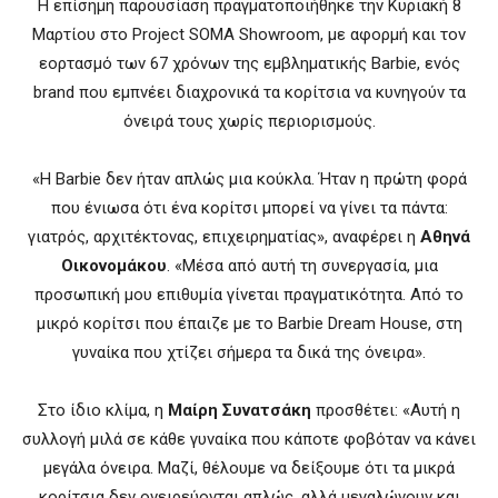
Η επίσημη παρουσίαση πραγματοποιήθηκε την Κυριακή 8
Μαρτίου στο Project SOMA Showroom, με αφορμή και τον
εορτασμό των 67 χρόνων της εμβληματικής Barbie, ενός
brand που εμπνέει διαχρονικά τα κορίτσια να κυνηγούν τα
όνειρά τους χωρίς περιορισμούς.
«Η Barbie δεν ήταν απλώς μια κούκλα. Ήταν η πρώτη φορά
που ένιωσα ότι ένα κορίτσι μπορεί να γίνει τα πάντα:
γιατρός, αρχιτέκτονας, επιχειρηματίας», αναφέρει η
Αθηνά
Οικονομάκου
. «Μέσα από αυτή τη συνεργασία, μια
προσωπική μου επιθυμία γίνεται πραγματικότητα. Από το
μικρό κορίτσι που έπαιζε με το Barbie Dream House, στη
γυναίκα που χτίζει σήμερα τα δικά της όνειρα».
Στο ίδιο κλίμα, η
Μαίρη Συνατσάκη
προσθέτει: «Αυτή η
συλλογή μιλά σε κάθε γυναίκα που κάποτε φοβόταν να κάνει
μεγάλα όνειρα. Μαζί, θέλουμε να δείξουμε ότι τα μικρά
κορίτσια δεν ονειρεύονται απλώς, αλλά μεγαλώνουν και