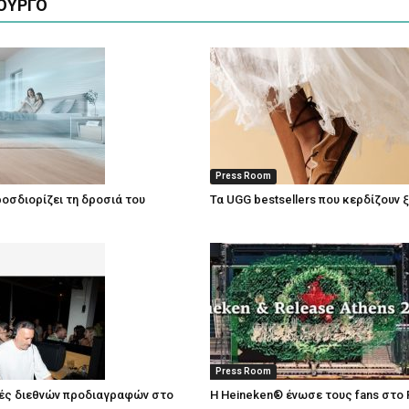
ΟΥΡΓΟ
Press Room
οσδιορίζει τη δροσιά του
Τα UGG bestsellers που κερδίζουν 
Press Room
ές διεθνών προδιαγραφών στο
Η Heineken® ένωσε τους fans στο 