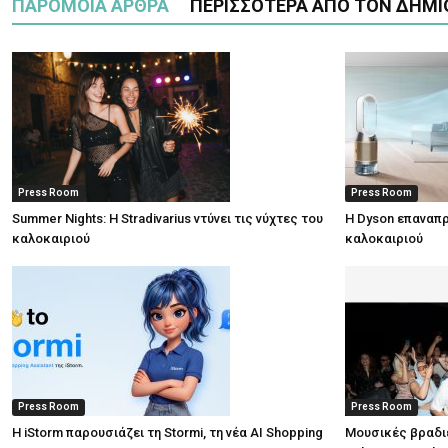
ΠΑΡΟΜΟΙΑ ΑΡΘΡΑ
ΠΕΡΙΣΣΟΤΕΡΑ ΑΠΟ ΤΟΝ ΔΗΜΙ
Press Room
Press Room
Summer Nights: Η Stradivarius ντύνει τις νύχτες του
Η Dyson επαναπρ
καλοκαιριού
καλοκαιριού
Press Room
Press Room
Η iStorm παρουσιάζει τη Stormi, τη νέα AI Shopping
Μουσικές βραδι