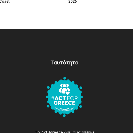
Coast
2026
Ταυτότητα
Το Act4greece δημιουργήθηκε