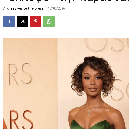
Από
say yes to the press
-
17/03/2026