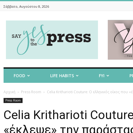
Σάββατο, Αυγούστου 8, 2026
Say
Yes
To
The
Press
FOOD
LIFE HABITS
FYI
P
Αρχική
Press Room
Celia Kritharioti Couture: Ο ελληνικός οίκος που 
Press Room
Celia Kritharioti Coutu
«έκλεψε» την παράστασ