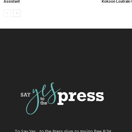
Assistant
Kokoon Loutraki 
Το Say Yes... to the Press είναι το πρώτο free Β2Η