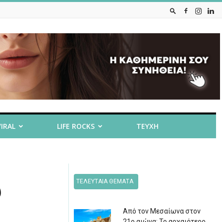
VIRAL
LIFE ROCKS
ΤΕΥΧΗ
ΤΕΛΕΥΤΑΙΑ ΘΕΜΑΤΑ
υ
Από τον Μεσαίωνα στον
21ο αιώνα: Το αρχαιότερο