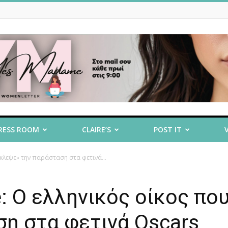
RESS ROOM
CLAIRE’S
POST IT
«έκλεψε» την παράσταση στα φετινά...
re: Ο ελληνικός οίκος πο
η στα φετινά Oscars