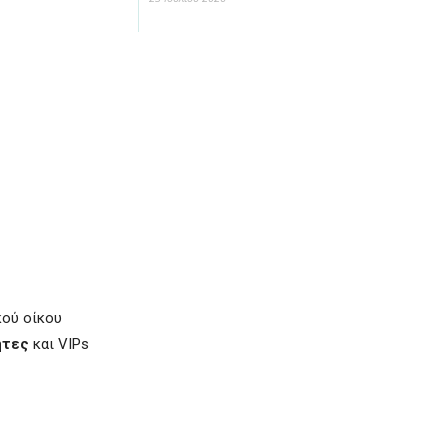
κού οίκου
ητες
και VIPs