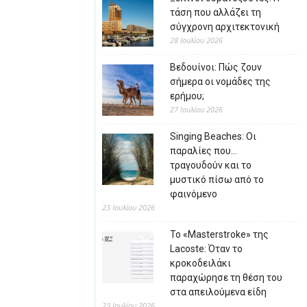
τάση που αλλάζει τη
σύγχρονη αρχιτεκτονική
28 Ιουλίου 2026
Βεδουίνοι: Πώς ζουν
σήμερα οι νομάδες της
ερήμου;
27 Ιουλίου 2026
Singing Beaches: Οι
παραλίες που…
τραγουδούν και το
μυστικό πίσω από το
φαινόμενο
23 Ιουλίου 2026
Το «Masterstroke» της
Lacoste: Όταν το
κροκοδειλάκι
παραχώρησε τη θέση του
στα απειλούμενα είδη
23 Ιουλίου 2026