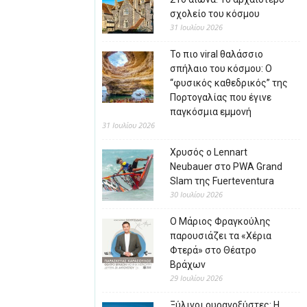
σχολείο του κόσμου
31 Ιουλίου 2026
Το πιο viral θαλάσσιο
σπήλαιο του κόσμου: Ο
“φυσικός καθεδρικός” της
Πορτογαλίας που έγινε
παγκόσμια εμμονή
31 Ιουλίου 2026
Χρυσός ο Lennart
Neubauer στο PWA Grand
Slam της Fuerteventura
30 Ιουλίου 2026
Ο Μάριος Φραγκούλης
παρουσιάζει τα «Χέρια
Φτερά» στο Θέατρο
Βράχων
29 Ιουλίου 2026
Ξύλινοι ουρανοξύστες: Η