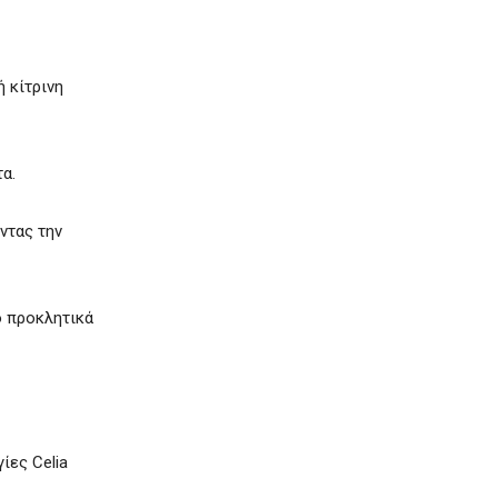
ή κίτρινη
α.
ντας την
ό προκλητικά
ίες Celia