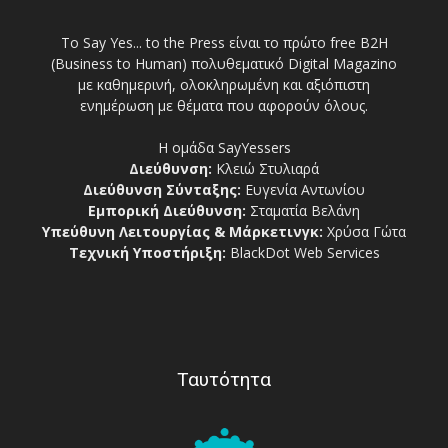
Το Say Yes... to the Press είναι το πρώτο free Β2Η
(Business to Human) πολυθεματικό Digital Magazino
με καθημερινή, ολοκληρωμένη και αξιόπιστη
ενημέρωση με θέματα που αφορούν όλους.
Η ομάδα SayYessers
Διεύθυνση:
Κλειώ Στυλιαρά
Διεύθυνση Σύνταξης:
Ευγενία Αντωνίου
Εμπορική Διεύθυνση:
Σταματία Βελάνη
Υπεύθυνη Λειτουργίας & Μάρκετινγκ:
Χρύσα Γώτα
Τεχνική Υποστήριξη:
BlackDot Web Services
Ταυτότητα