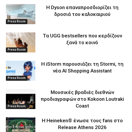
Η Dyson επαναπροσδιορίζει τη
δροσιά του καλοκαιριού
Press Room
Τα UGG bestsellers που κερδίζουν
ξανά το κοινό
Press Room
Η iStorm παρουσιάζει τη Stormi, τη
νέα AI Shopping Assistant
Press Room
Μουσικές βραδιές διεθνών
προδιαγραφών στο Kokoon Loutraki
Coast
Press Room
Η Heineken® ένωσε τους fans στο
Release Athens 2026