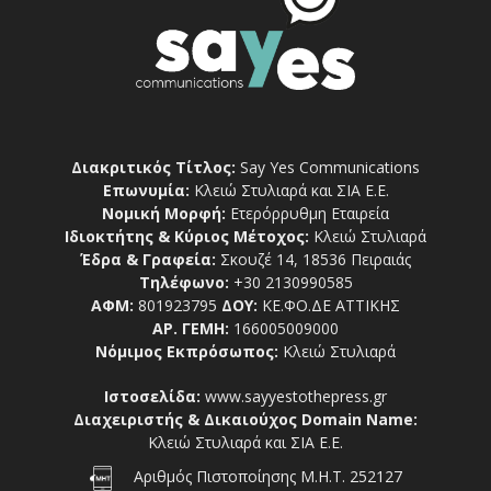
Διακριτικός Τίτλος:
Say Yes Communications
Επωνυμία:
Κλειώ Στυλιαρά και ΣΙΑ Ε.Ε.
Νομική Μορφή:
Ετερόρρυθμη Εταιρεία
Ιδιοκτήτης & Κύριος Μέτοχος:
Κλειώ Στυλιαρά
Έδρα & Γραφεία:
Σκουζέ 14, 18536 Πειραιάς
Τηλέφωνο:
+30 2130990585
ΑΦΜ:
801923795
ΔΟΥ:
ΚΕ.ΦΟ.ΔΕ ΑΤΤΙΚΗΣ
ΑΡ. ΓΕΜΗ:
166005009000
Νόμιμος Εκπρόσωπος:
Κλειώ Στυλιαρά
Ιστοσελίδα:
www.sayyestothepress.gr
Διαχειριστής & Δικαιούχος Domain Name:
Κλειώ Στυλιαρά και ΣΙΑ Ε.Ε.
Αριθμός Πιστοποίησης Μ.Η.Τ. 252127