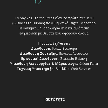
Το Say Yes... to the Press είναι το πρώτο free Β2Η
(Business to Human) πολυθεματικό Digital Magazino
με καθημερινή, ολοκληρωμένη και αξιόπιστη
ενημέρωση με θέματα που αφορούν όλους.
Η ομάδα SayYessers
Διεύθυνση:
Κλειώ Στυλιαρά
Διεύθυνση Σύνταξης:
Ευγενία Αντωνίου
Εμπορική Διεύθυνση:
Σταματία Βελάνη
Υπεύθυνη Λειτουργίας & Μάρκετινγκ:
Χρύσα Γώτα
Τεχνική Υποστήριξη:
BlackDot Web Services
Ταυτότητα