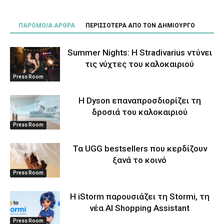
ΠΑΡΟΜΟΙΑ ΑΡΘΡΑ
ΠΕΡΙΣΣΟΤΕΡΑ ΑΠΟ ΤΟΝ ΔΗΜΙΟΥΡΓΟ
Summer Nights: Η Stradivarius ντύνει
τις νύχτες του καλοκαιριού
Press Room
Η Dyson επαναπροσδιορίζει τη
δροσιά του καλοκαιριού
Press Room
Τα UGG bestsellers που κερδίζουν
ξανά το κοινό
Press Room
Η iStorm παρουσιάζει τη Stormi, τη
νέα AI Shopping Assistant
Press Room