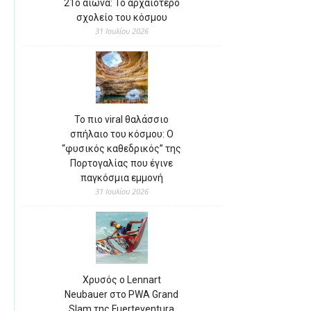
21ο αιώνα: Το αρχαιότερο
σχολείο του κόσμου
31 Ιουλίου 2026
Το πιο viral θαλάσσιο
σπήλαιο του κόσμου: Ο
“φυσικός καθεδρικός” της
Πορτογαλίας που έγινε
παγκόσμια εμμονή
31 Ιουλίου 2026
Χρυσός ο Lennart
Neubauer στο PWA Grand
Slam της Fuerteventura